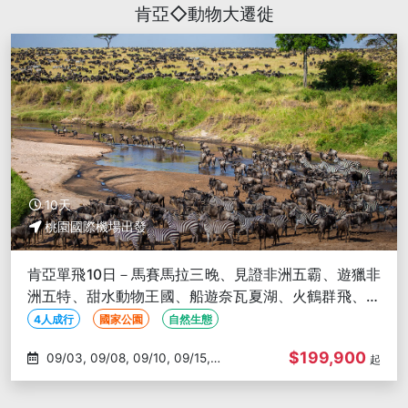
肯亞◇動物大遷徙
10天
桃園國際機場出發
肯亞單飛10日－馬賽馬拉三晚、見證非洲五霸、遊獵非
洲五特、甜水動物王國、船遊奈瓦夏湖、火鶴群飛、穿
越赤道
4人成行
國家公園
自然生態
$199,900
09/03, 09/08, 09/10, 09/15,
起
09/17