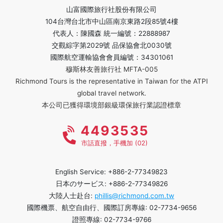
山富國際旅行社股份有限公司
104台灣台北市中山區南京東路2段85號4樓
代表人：陳國森 統一編號：22888987
交觀綜字第2029號 品保協會北0030號
國際航空運輸協會會員編號：34301061
穆斯林友善旅行社 MFTA-005
Richmond Tours is the representative in Taiwan for the ATPI
global travel network.
本公司已獲得環境部銀級環保旅行業認證標章
4493535
市話直撥，手機加 (02)
English Service: +886-2-77349823
日本のサービス: +886-2-77349826
大陸人士赴台:
phillis@richmond.com.tw
國際機票、航空自由行、國際訂房專線: 02-7734-9656
證照專線: 02-7734-9766