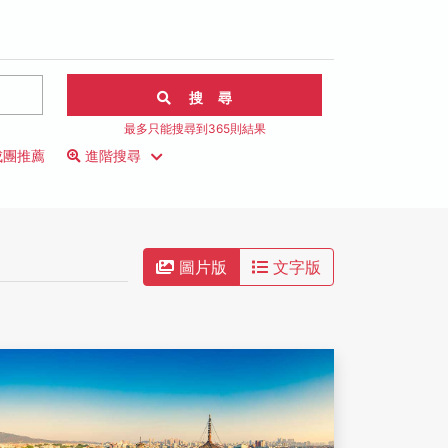
搜 尋
最多只能搜尋到365則結果
成團推薦
進階搜尋
圖片版
文字版