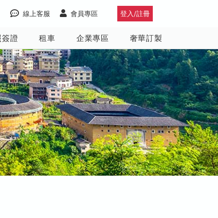
線上客服
會員專區
登入/註冊
照簽證
租車
企業專區
奢華訂製