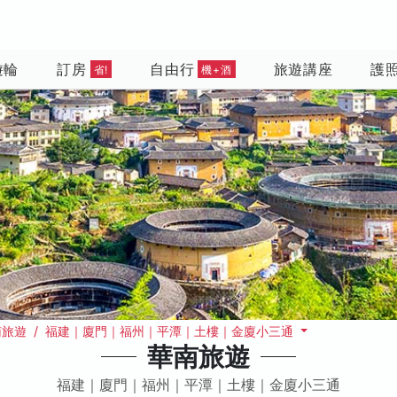
遊輪
訂房
自由行
旅遊講座
護
省!
機+酒
南旅遊 / 福建｜廈門｜福州｜平潭｜土樓｜金廈小三通
華南旅遊
福建｜廈門｜福州｜平潭｜土樓｜金廈小三通