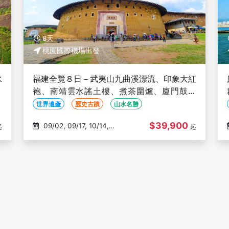
8天
桃園國際機場出發
水
福建全覽８日－武夷山九曲溪漂流、印象大紅
永
袍、南靖雲水謠土樓、煮茶圍爐、廈門鼓浪
嶼、高速鐵路(文化參訪)
世界遺產
歷史古蹟
山水名勝
$39,900
09/02, 09/17, 10/14,
起
起
10/28, 11/04