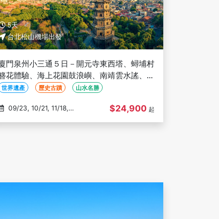
5天
台北松山機場出發
廈門泉州小三通５日－開元寺東西塔、蟳埔村
簪花體驗、海上花園鼓浪嶼、南靖雲水謠、植
物園網紅天梯(文化參訪)
世界遺產
歷史古蹟
山水名勝
$24,900
09/23, 10/21, 11/18,
起
12/16