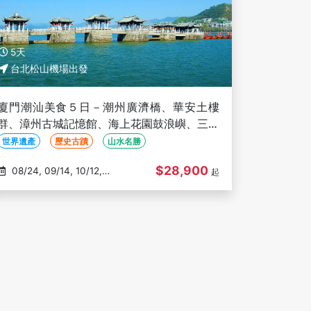
5天
台北松山機場出發
廈門潮汕美食５日－潮州廣濟橋、華安土樓
群、漳州古城記憶館、海上花園鼓浪嶼、三排
座椅(文化參訪)
世界遺產
歷史古蹟
山水名勝
$28,900
08/24, 09/14, 10/12,
起
10/26, 11/09