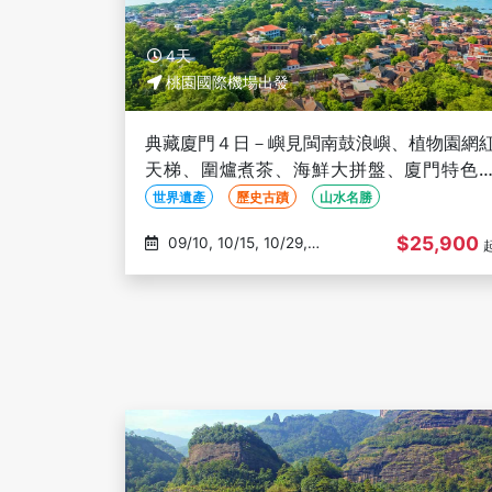
4天
桃園國際機場出發
典藏廈門４日－嶼見閩南鼓浪嶼、植物園網
天梯、圍爐煮茶、海鮮大拼盤、廈門特色
吃、三排椅、乙晚五星飯店(文化參訪)
世界遺產
歷史古蹟
山水名勝
$25,900
09/10, 10/15, 10/29,
11/12, 11/26