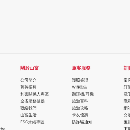
關於山富
旅客服務
訂
公司簡介
護照簽證
常
菁英招募
Wifi租借
訂
利害關係人專區
翻譯機/耳機
電
全省服務據點
旅遊百科
隱
聯絡我們
旅遊攻略
網
山富生活
卡友優惠
交
ESG永續專區
防詐騙通知
匯
the
下