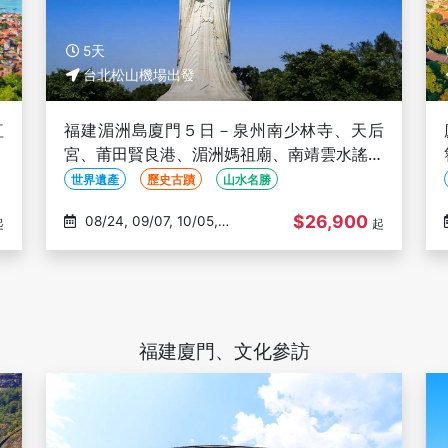
5天
台北松山機場出發
紅
福建湄洲島廈門５日－泉州南少林寺、天后
小
宮、莆田賢良港、湄洲媽祖廟、南靖雲水謠、
千年古棧道、和貴樓、廈門鼓浪嶼(文化參訪)
世界遺產
歷史古蹟
山水名勝
$26,900
08/24, 09/07, 10/05,
起
起
10/19, 11/09
福建廈門、文化參訪