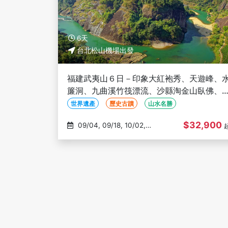
6天
台北松山機場出發
福建武夷山６日－印象大紅袍秀、天遊峰、
簾洞、九曲溪竹筏漂流、沙縣淘金山臥佛、
定土樓(文化參訪)
世界遺產
歷史古蹟
山水名勝
$32,900
09/04, 09/18, 10/02,
10/16, 12/04