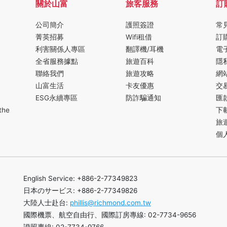
關於山富
旅客服務
訂
公司簡介
護照簽證
常
菁英招募
Wifi租借
訂
利害關係人專區
翻譯機/耳機
電
全省服務據點
旅遊百科
隱
聯絡我們
旅遊攻略
網
山富生活
卡友優惠
交
ESG永續專區
防詐騙通知
匯
the
下
旅
個
English Service: +886-2-77349823
日本のサービス: +886-2-77349826
大陸人士赴台:
phillis@richmond.com.tw
國際機票、航空自由行、國際訂房專線: 02-7734-9656
證照專線: 02-7734-9766