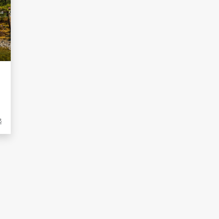
、
龍
起