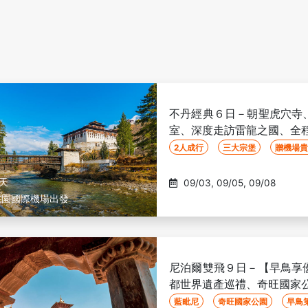
不丹經典６日－朝聖虎穴寺
室、深度走訪雷龍之國、全
2人成行
三大宗堡
贈機場貴
6天
09/03, 09/05, 09/08
桃園國際機場出發
尼泊爾雙飛９日－【早鳥享
都世界遺產巡禮、奇旺國家
藍毗尼
奇旺國家公園
早鳥