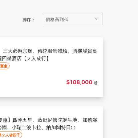
排序：
、三大必遊宗堡、傳統服飾體驗、贈機場貴賓
程四星酒店【２人成行】
賓室
$108,000
起
優惠】四晚五星、藍毗尼佛陀誕生地、加德滿
公園、小瑞士波卡拉、納加闊特日出
第２人省四千