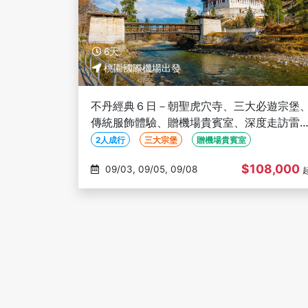
6天
桃園國際機場出發
不丹經典６日－朝聖虎穴寺、三大必遊宗堡
傳統服飾體驗、贈機場貴賓室、深度走訪雷
之國、全程四星酒店【２人成行】
2人成行
三大宗堡
贈機場貴賓室
$108,000
09/03, 09/05, 09/08