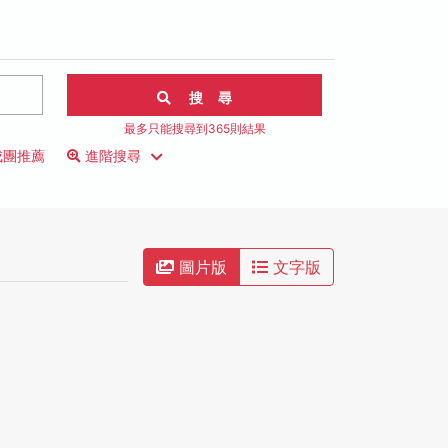
搜 尋
最多只能搜尋到365則結果
成團推薦
進階搜尋
圖片版
文字版