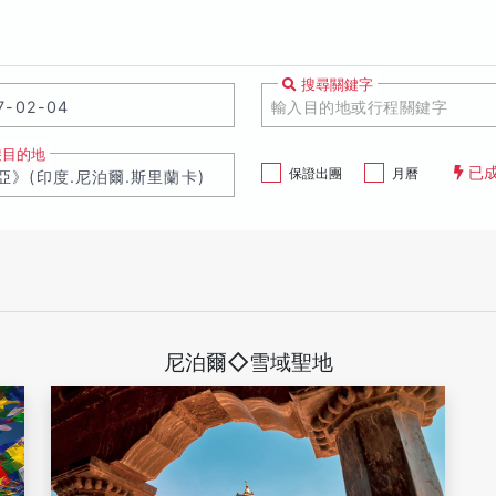
搜尋關鍵字
遊目的地
已
保證出團
月曆
尼泊爾◇雪域聖地