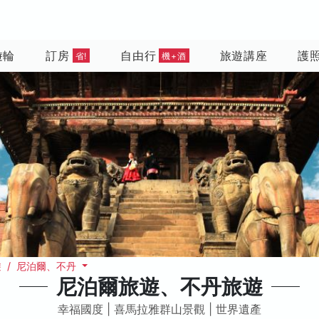
遊輪
訂房
自由行
旅遊講座
護
省!
機+酒
 / 尼泊爾、不丹
尼泊爾旅遊、不丹旅遊
幸福國度 | 喜馬拉雅群山景觀 | 世界遺產