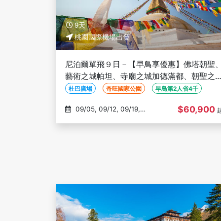
9天
桃園國際機場出發
尼泊爾單飛９日－【早鳥享優惠】佛塔朝聖
藝術之城帕坦、寺廟之城加德滿都、朝聖之
巴克塔普爾、納加闊特日出、奇旺國家公園
杜巴廣場
奇旺國家公園
早鳥第2人省4千
$60,900
09/05, 09/12, 09/19,
09/26, 10/03