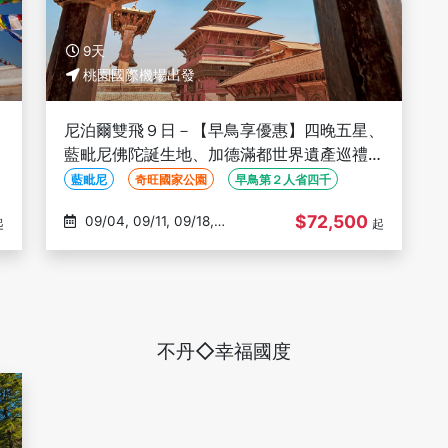
9天
桃園國際機場出發
、
尼泊爾雙飛９日－【早鳥享優惠】四晚五星、
城
藍毗尼佛陀誕生地、加德滿都世界遺產巡禮、
奇旺國家公園、小瑞士波卡拉、納加闊特日出
藍毗尼
奇旺國家公園
早鳥第２人省四千
$72,500
09/04, 09/11, 09/18,
起
起
09/25, 10/02
不丹◇幸福國度