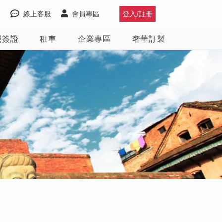
線上客服
會員專區
登入/註冊
照簽證
租車
企業專區
奢華訂製