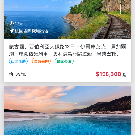
12天
桃園國際機場出發
蒙古國、西伯利亞大鐵路12日－伊爾庫茨克、貝加爾
湖、環湖觀光列車、奧利洪島海鷗遊船、烏蘭巴托、蒙
古包體驗
山水名勝
自然生態
國家公園
$158,800
09/16
起