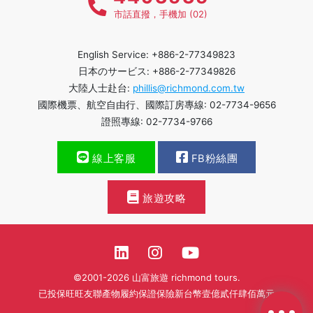
市話直撥，手機加 (02)
English Service: +886-2-77349823
日本のサービス: +886-2-77349826
大陸人士赴台:
phillis@richmond.com.tw
國際機票、航空自由行、國際訂房專線: 02-7734-9656
證照專線: 02-7734-9766
線上客服
FB粉絲團
旅遊攻略
©2001-2026 山富旅遊 richmond tours.
已投保旺旺友聯產物履約保證保險新台幣壹億貳仟肆佰萬元