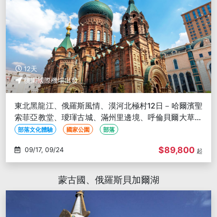
12天
桃園國際機場出發
東北黑龍江、俄羅斯風情、漠河北極村12日－哈爾濱聖
索菲亞教堂、璦琿古城、滿州里邊境、呼倫貝爾大草原
(文化參訪)
部落文化體驗
國家公園
部落
$89,800
09/17, 09/24
起
蒙古國、俄羅斯貝加爾湖