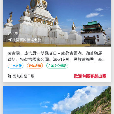
8天
桃園國際機場出發
蒙古國、成吉思汗雙飛８日－庫蘇古爾湖、湖畔騎馬、
遊艇、特勒吉國家公園、溝火晚會、民族歌舞秀、豪華
蒙古包
山水名勝
歌舞表演
在地文化體驗
歡迎包團客製出團
暫無出發日期