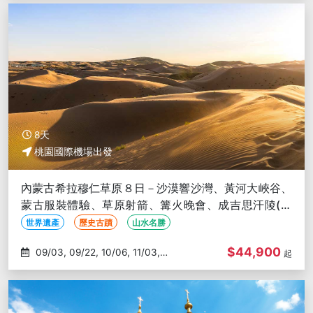
8天
桃園國際機場出發
內蒙古希拉穆仁草原８日－沙漠響沙灣、黃河大峽谷、
蒙古服裝體驗、草原射箭、篝火晚會、成吉思汗陵(文
化參訪)
世界遺產
歷史古蹟
山水名勝
$44,900
09/03, 09/22, 10/06, 11/03,
起
11/05