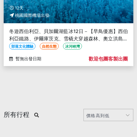
12天
桃園國際機場出發
冬遊西伯利亞、貝加爾湖藍冰12日－【早鳥優惠】西伯
利亞鐵路、伊爾庫茨克、雪橇犬穿越森林、奧立洪島氣
墊船、蒙古冬雪情
部落文化體驗
自然生態
冰河峽灣
歡迎包團客製出團
暫無出發日期
所有行程