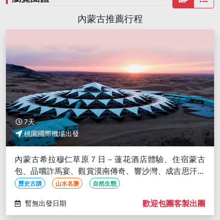
內蒙古推薦行程
7天
桃園國際機場出發
內蒙古希拉穆仁草原７日－蓮花酒店體驗、住宿蒙古
包、品嚐詐馬宴、觀賞漠南傳奇、響沙灣、成吉思汗陵
(文化參訪)
歷史古蹟
山水名勝
自然生態
歡迎包團客製出團
暫無出發日期