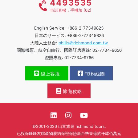
4493535
市話直撥，手機加 (02)
English Service: +886-2-77349823
日本のサービス: +886-2-77349826
大陸人士赴台:
phillis@richmond.com.tw
國際機票、航空自由行、國際訂房專線: 02-7734-9656
證照專線: 02-7734-9766
線上客服
FB粉絲團
旅遊攻略
©2001-2026 山富旅遊 richmond tours.
已投保旺旺友聯產物履約保證保險新台幣壹億貳仟肆佰萬元