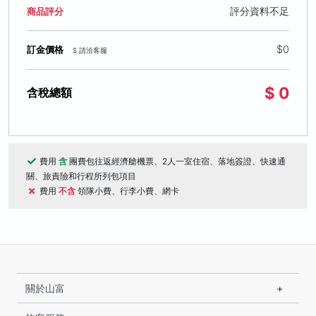
評分資料不足
商品評分
$0
訂金價格
$ 請洽客服
$ 0
含稅總額
費用
含
團費包往返經濟艙機票、2人一室住宿、落地簽證、快速通
關、旅責險和行程所列包項目
費用
不含
領隊小費、行李小費、網卡
關於山富