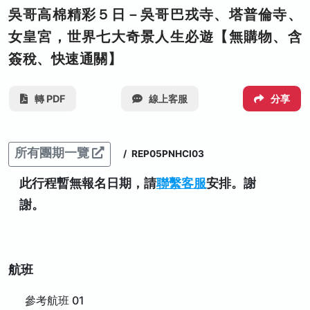
吳哥高棉精彩５日－吳哥巴戎寺、塔普倫寺、
女皇宮，世界七大奇景人生必遊【無購物、含
簽稅、快速通關】
轉 PDF
線上客服
分享
所有團期一覽
/
REP05PNHCI03
此行程暫無報名日期，請
聯繫客服
安排。謝
謝。
航班
參考航班 01