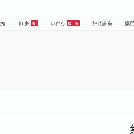
遊輪
訂房
自由行
旅遊講座
護
省!
機+酒