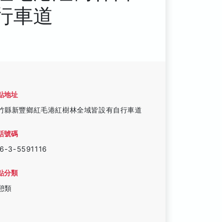
行車道
點地址
竹縣新豐鄉紅毛港紅樹林全域皆設有自行車道
話號碼
6-3-5591116
點分類
憩類