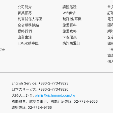
公司簡介
護照簽證
常
菁英招募
Wifi租借
訂
利害關係人專區
翻譯機/耳機
電
全省服務據點
旅遊百科
隱
聯絡我們
旅遊攻略
網
山富生活
卡友優惠
交
ESG永續專區
防詐騙通知
匯
the
下
旅
個
English Service: +886-2-77349823
日本のサービス: +886-2-77349826
大陸人士赴台:
phillis@richmond.com.tw
國際機票、航空自由行、國際訂房專線: 02-7734-9656
證照專線: 02-7734-9766