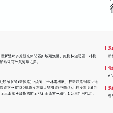
景
途經新豐鄉多處觀光休閒區如坡頭漁港、紅樹林遊憩區、朴樹
新
，沿途還可欣賞海岸之美。
電
88
接1號省道(新興路)→繞過「士林電機廠」行新莊路到底→過
交流道下→接120縣道→右轉１號省道(中華路)北行→過明新科
景
行至王爺橋→經指標前至池府王爺前→續行１公里即可抵達。
遊