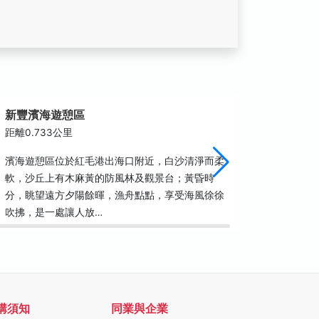
新豐濱海遊憩區
新竹區
距離0.733公里
距離0.7
濱海遊憩區位於紅毛港出海口附近，白沙清淨而柔
三月中旬
軟，沙丘上有木麻黃的防風林及觀景台；黃昏時
豐海域三
分，眺望遠方夕陽餘暉，漁舟點點，享受海風徐徐
自用的漁
吹拂，是一處讓人放…
處理，濕
購須知
同業與企業