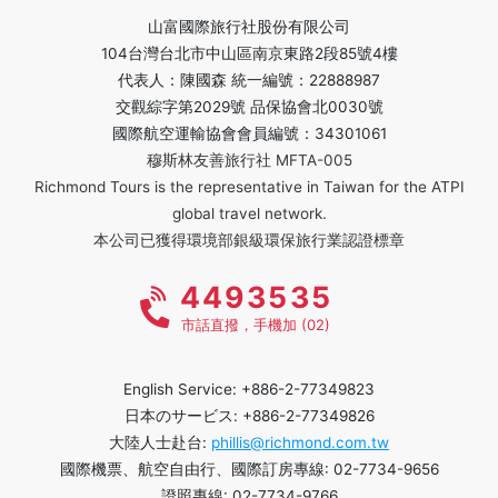
山富國際旅行社股份有限公司
104台灣台北市中山區南京東路2段85號4樓
代表人：陳國森 統一編號：22888987
交觀綜字第2029號 品保協會北0030號
國際航空運輸協會會員編號：34301061
穆斯林友善旅行社 MFTA-005
Richmond Tours is the representative in Taiwan for the ATPI
global travel network.
本公司已獲得環境部銀級環保旅行業認證標章
4493535
市話直撥，手機加 (02)
English Service: +886-2-77349823
日本のサービス: +886-2-77349826
大陸人士赴台:
phillis@richmond.com.tw
國際機票、航空自由行、國際訂房專線: 02-7734-9656
證照專線: 02-7734-9766