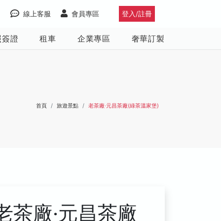
線上客服
會員專區
登入/註冊
照簽證
租車
企業專區
奢華訂製
首頁
旅遊景點
老茶廠‧元昌茶廠(綠茶溫家堡)
老茶廠‧元昌茶廠