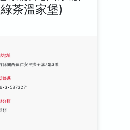
(綠茶溫家堡)
點地址
竹縣關西鎮仁安里拱子溝7鄰3號
話號碼
6-3-5873271
點分類
憩類