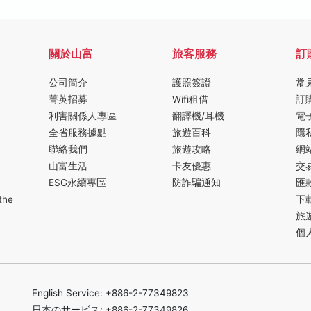
關於山富
旅客服務
訂
公司簡介
護照簽證
常
菁英招募
Wifi租借
訂
利害關係人專區
翻譯機/耳機
電
全省服務據點
旅遊百科
隱
聯絡我們
旅遊攻略
網
山富生活
卡友優惠
交
ESG永續專區
防詐騙通知
匯
the
下
旅
個
English Service: +886-2-77349823
日本のサービス: +886-2-77349826