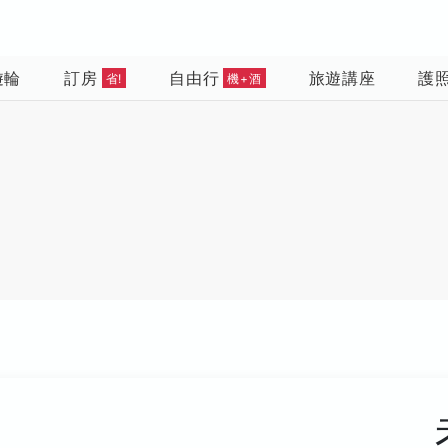
遊輪
訂房
自由行
旅遊講座
護
省!
機+酒