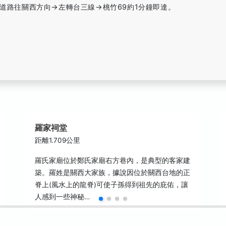
」道路往關西方向→左轉台三線→桃竹69約1分鐘即達。
羅家祠堂
距離1.709公里
羅氏家廟位於鄭氏家廟右方巷內，是典型的客家建
築。羅姓是關西大家族，據說因位於關西台地的正
脊上(風水上的龍脊)可使子孫得到祖先的庇佑，讓
人感到一些神秘…