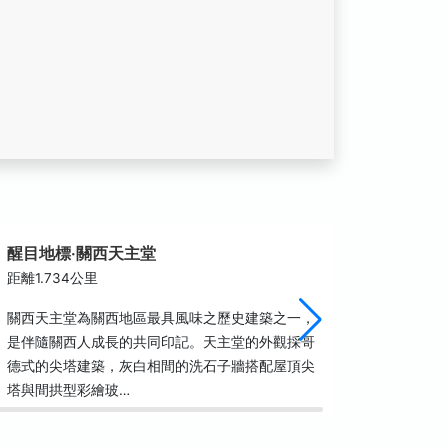
醒目地標‧關西天主堂
望德園
距離1.734公里
距離1.7
關西天主堂為關西地區最具風味之歷史建築之一，
科技日益
是伴隨關西人成長的共同印記。天主堂的外觀採哥
心理及生
德式的尖塔建築，灰白相間的洗石子牆搭配屋頂尖
心壓力與
塔與間拱型彩繪玻…
優質飲食