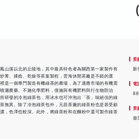
景
在鳳山溪以北的丘陵地，其中最具特色者為關西第一家製作有
新
炒菁、揉捻、乾燥等茶葉製程，雲海休閒茶廠是不錯的選
這裡是一個專門製造有機綠茶的農場，為了適應市場的有機需
電
噴灑農藥、不施化學肥料，僅施與有機肥料與行生物防治
88
廠所研發的冷泡綠茶包，用冰水也可沖泡出「茶」味絕佳的綠
綠茶無異。除了冷泡綠茶包外，元昌茶廠的綠茶粉也是甚受顧
景
較濃，色澤也較深。此外，將綠茶粉和在麵粉中還可製作綠茶
遊