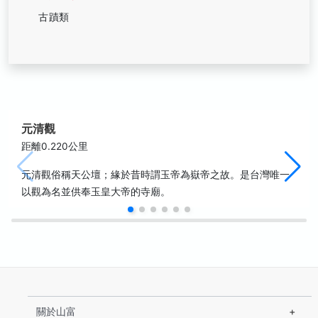
古蹟類
元清觀
距離0.220公里
元清觀俗稱天公壇；緣於昔時謂玉帝為嶽帝之故。是台灣唯一
以觀為名並供奉玉皇大帝的寺廟。
關於山富