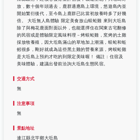
放，數十個年頭過去，鹿群適應島上環境，悠遊島內並
開始繁衍後代，至今島上鹿群已比當初放養時多了好幾
倍。 大坵無人島體驗 限定美食放山蜈蚣雞 來到大坵島
除了與梅花鹿面對面以外，也能選擇住在閩東古宅翻修
的民宿或是體驗限定風味料理－烤蜈蚣雞，窯烤的土雞
採放牧養殖，因大坵島滿山的草地加上潮濕，蜈蚣和蚯
蚓很多，剛好就成為這些黑土雞的營養來源，烤蜈蚣雞
是大坵島上預約才吃的到限定美味喔！ 備註：住宿及
美味體驗，建議出發前洽詢大坵島生態民宿。
交通方式
無
注意事項
無
景點地址
連江縣北竿鄉大坵島