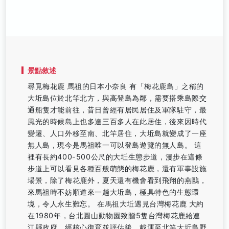
景點敘述
尋覓梅花鹿 馬祖的日本小奈良 有「梅花鹿島」之稱的
大坵島位於北竿北方，與高登島為鄰，需要搭乘島際交
通船隻才能前往，昔日曾經有居民居住及軍隊駐守，最
風光的時候島上也多達三百多人在此居住，後來因時代
變遷、人口外移至南、北竿居住，大坵島就變成了一座
無人島，現今是馬祖唯一可以登島遊覽的無人島。 這
裡有長約400-500公尺的大坵生態步道，漫步在這條
步道上可以看見各種百般萌態的梅花鹿，還有軍事設施
場景，除了梅花鹿外，夏天還有機會看到飛翔的燕鷗，
來馬祖時不妨順道來一趟大坵島，極具特色的生態環
境，令人永生難忘。 在馬祖大坵遇見台灣梅花鹿 大約
在1980年，台北圓山動物園致贈5隻台灣梅花鹿給連
江縣政府，經核心復育並評估後，載運至北竿大坵島野