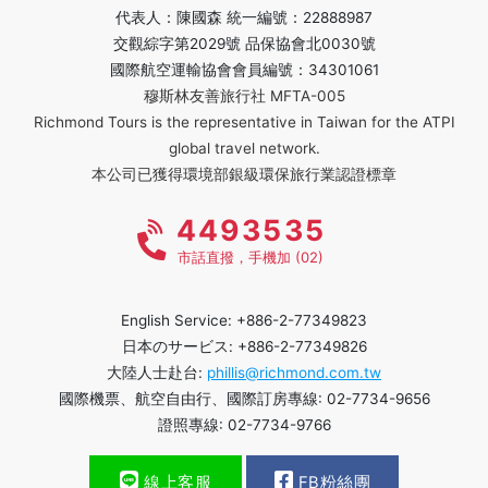
代表人：陳國森 統一編號：22888987
交觀綜字第2029號 品保協會北0030號
國際航空運輸協會會員編號：34301061
穆斯林友善旅行社 MFTA-005
Richmond Tours is the representative in Taiwan for the ATPI
global travel network.
本公司已獲得環境部銀級環保旅行業認證標章
4493535
市話直撥，手機加 (02)
English Service: +886-2-77349823
日本のサービス: +886-2-77349826
大陸人士赴台:
phillis@richmond.com.tw
國際機票、航空自由行、國際訂房專線: 02-7734-9656
證照專線: 02-7734-9766
線上客服
FB粉絲團