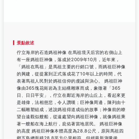
景點敘述
佇立海岸的石造媽祖神像 在馬祖境天后宮的右側山上
有一座媽祖巨神像，落成於2009年10月，近年來，
「媽祖在馬祖」是馬祖主要的行銷口號，而媽祖巨神像
的興建，從提案到正式落成花了10年以上的時間，代
表著馬祖人民對於媽祖信仰的虔誠與決心。 媽祖巨神
像由365塊花崗岩為主結構雕琢而成，象徵著「365
日、日日平安」，佇立在鄰近海岸的山丘上，看起來更
是雄偉，法相慈悲，令人讚嘆；巨神像周邊，陳列由十
二幅雕塑組成，述說媽祖得道成仙的故事；神像前的瞭
望台遠觀似艘船，從遠處望向媽祖巨神像，就像媽祖乘
著一艘船在海上航行，庇佑著當地居民。 媽祖巨神像
的高度 媽祖巨神像本體高度為28.8公尺，原與馬祖四
鄉五島總面積28.8平方公里相符，但經最新測量後，