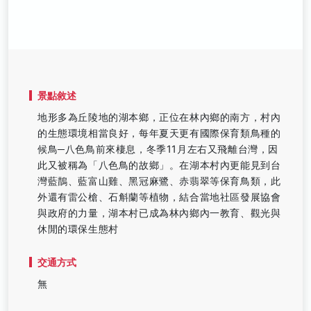
景點敘述
地形多為丘陵地的湖本鄉，正位在林內鄉的南方，村內
的生態環境相當良好，每年夏天更有國際保育類鳥種的
候鳥─八色鳥前來棲息，冬季11月左右又飛離台灣，因
此又被稱為「八色鳥的故鄉」。在湖本村內更能見到台
灣藍鵲、藍富山雞、黑冠麻鷺、赤翡翠等保育鳥類，此
外還有雷公槍、石斛蘭等植物，結合當地社區發展協會
與政府的力量，湖本村已成為林內鄉內一教育、觀光與
休閒的環保生態村
交通方式
無