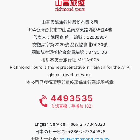
山富國際旅行社股份有限公司
104台灣台北市中山區南京東路2段85號4樓
代表人：陳國森 統一編號：22888987
交觀綜字第2029號 品保協會北0030號
國際航空運輸協會會員編號：34301061
穆斯林友善旅行社 MFTA-005
Richmond Tours is the representative in Taiwan for the ATPI
global travel network.
本公司已獲得環境部銀級環保旅行業認證標章
4493535
市話直撥，手機加 (02)
English Service: +886-2-77349823
日本のサービス: +886-2-77349826
大陸人士赴台:
phillis@richmond.com.tw