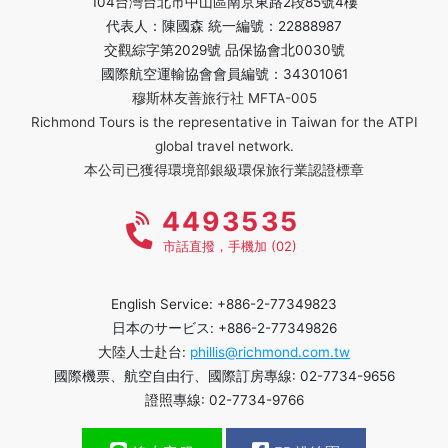
104台灣台北市中山區南京東路2段85號4樓
代表人：陳國森 統一編號：22888987
交觀綜字第2029號 品保協會北0030號
國際航空運輸協會會員編號：34301061
穆斯林友善旅行社 MFTA-005
Richmond Tours is the representative in Taiwan for the ATPI
global travel network.
本公司已獲得環境部銀級環保旅行業認證標章
4493535
市話直撥，手機加 (02)
English Service: +886-2-77349823
日本のサービス: +886-2-77349826
大陸人士赴台:
phillis@richmond.com.tw
國際機票、航空自由行、國際訂房專線: 02-7734-9656
證照專線: 02-7734-9766