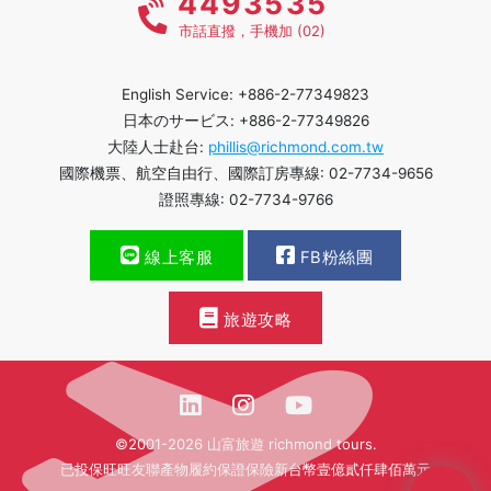
4493535
市話直撥，手機加 (02)
English Service: +886-2-77349823
日本のサービス: +886-2-77349826
大陸人士赴台:
phillis@richmond.com.tw
國際機票、航空自由行、國際訂房專線: 02-7734-9656
證照專線: 02-7734-9766
線上客服
FB粉絲團
旅遊攻略
©2001-2026 山富旅遊 richmond tours.
已投保旺旺友聯產物履約保證保險新台幣壹億貳仟肆佰萬元