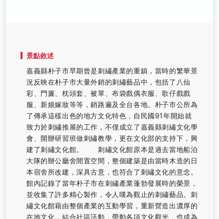
景點敘述
嘉義縣朴子市早期曾是刺繡產業的重鎮，當時的繁華景
況反映在朴子市大量外銷的刺繡藝品中，包括了八仙
彩、門簾、枕頭套、被單、布袋戲偶衣服、歌仔戲戲
服、新娘嫁妝等等，銷路遍及全台各地。朴子市公所為
了傳承這樣出色的地方文化特色，自民國91年開始就
致力於刺繡推展的工作，不僅成立了嘉義縣刺繡文化學
會、開辦研習班做刺繡教學，更在文化部的支持下，興
建了刺繡文化館。 刺繡文化館原本是過去當地船泊
大隊的辦公廳舍閒置空間，整個建築是由當時木造的日
本宿舍所改建，深具古意，也符合了刺繡文化的意念。
館內記錄了當年朴子市在刺繡產業蓬勃發展時的榮景，
並收集了許多精心製作，令人嘆為觀止的刺繡藝品。刺
繡文化館藉由整個產業的互動學習，重新營造出濃厚的
在地文化，結合社區活動，帶動各項文化觀光，也成為