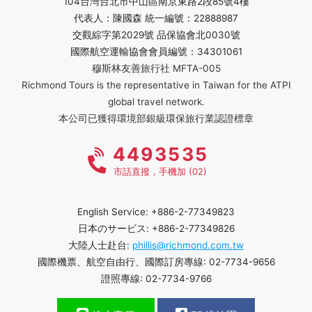
104台灣台北市中山區南京東路2段85號4樓
代表人：陳國森 統一編號：22888987
交觀綜字第2029號 品保協會北0030號
國際航空運輸協會會員編號：34301061
穆斯林友善旅行社 MFTA-005
Richmond Tours is the representative in Taiwan for the ATPI
global travel network.
本公司已獲得環境部銀級環保旅行業認證標章
4493535
市話直撥，手機加 (02)
English Service: +886-2-77349823
日本のサービス: +886-2-77349826
大陸人士赴台:
phillis@richmond.com.tw
國際機票、航空自由行、國際訂房專線: 02-7734-9656
證照專線: 02-7734-9766