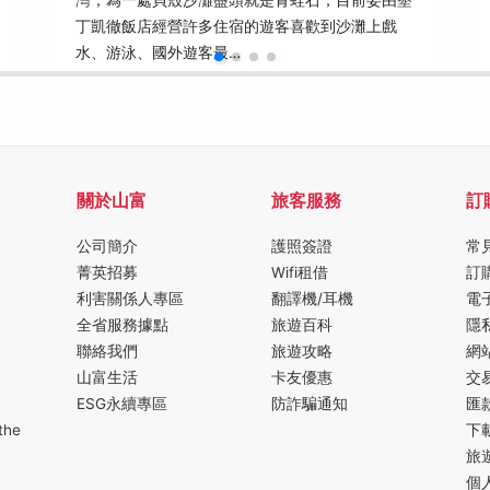
灣，為一處貝殼沙灘盡頭就是青蛙石，目前委由墾
丁凱徹飯店經營許多住宿的遊客喜歡到沙灘上戲
水、游泳、國外遊客最…
關於山富
旅客服務
訂
公司簡介
護照簽證
常
菁英招募
Wifi租借
訂
利害關係人專區
翻譯機/耳機
電
全省服務據點
旅遊百科
隱
聯絡我們
旅遊攻略
網
山富生活
卡友優惠
交
ESG永續專區
防詐騙通知
匯
the
下
旅
個