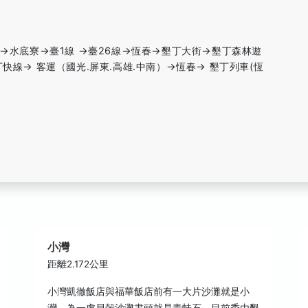
線→水底寮→臺1線 →臺26線→恆春→墾丁大街→墾丁森林遊
快線→ 客運（國光.屏東.高雄.中南）→恆春→ 墾丁列車(恆
小灣
距離2.172公里
小灣凱徹飯店與福華飯店前有一大片沙灘就是小