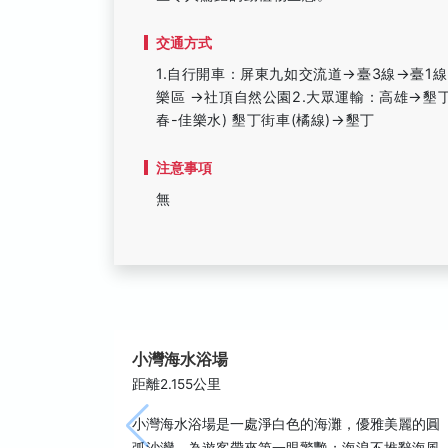
交通方式
1.自行開車：屏東九如交流道→臺3線→臺1
樂區 →社頂自然公園2.大眾運輸：高雄→墾丁
春-佳樂水) 墾丁街車(橘線)→墾丁
注意事項
無
小灣海水浴場
距離2.155公里
小灣海水浴場是一處淨白色的海灘，優雅美麗的圓