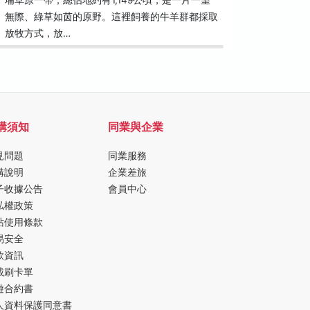
埔草原一帶，總佔地約有1,149公頃，是一片一望
建築大師
無際、綠草如茵的原野。這裡飼養的牛羊群都採取
傳統閩南
放牧方式，放…
院、書院
購須知
同業與企業
見問題
同業服務
購說明
企業差旅
子收據公告
會員中心
私權政策
站使用條款
易安全
款資訊
載刷卡單
遊合約書
人資料保護同意書