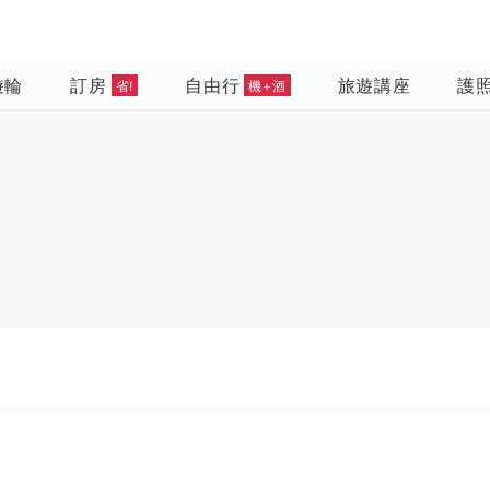
遊輪
訂房
自由行
旅遊講座
護
省!
機+酒