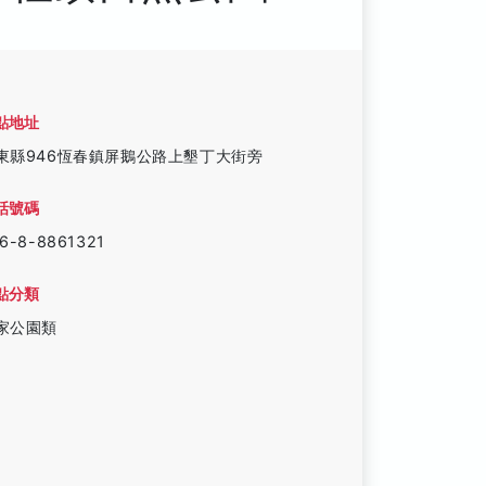
點地址
東縣946恆春鎮屏鵝公路上墾丁大街旁
話號碼
6-8-8861321
點分類
家公園類