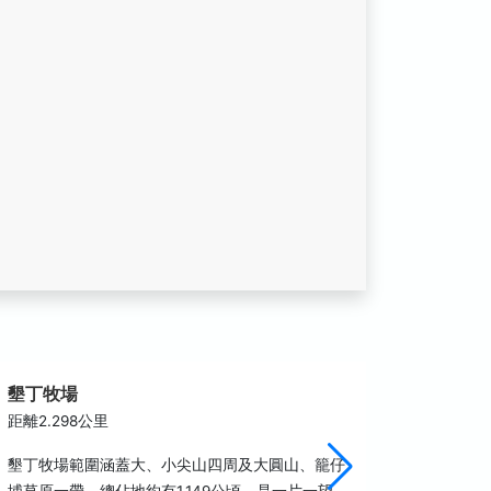
墾丁牧場
墾丁青
距離2.298公里
距離2.3
墾丁牧場範圍涵蓋大、小尖山四周及大圓山、籠仔
墾丁青年