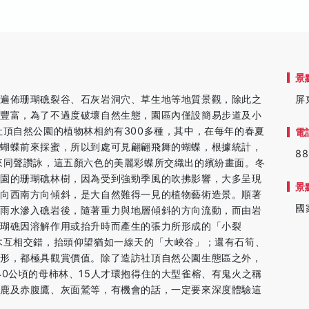
景
此遍佈珊瑚礁裂谷、石灰岩洞穴、草生地等地質景觀，除此之
屏
長豐富，為了不過度破壞自然生態，園區內僅設簡易步道及小
社頂自然公園的植物林相約有300多種，其中，在每年的春夏
電
種蝴蝶前來採蜜，所以到處可見翩翩飛舞的蝴蝶，根據統計，
88
來同聲讚詠，這五顏六色的美麗彩蝶所交織出的繽紛畫面。冬
公園的珊瑚礁林樹，因為受到強勁季風的吹拂影響，大多呈現
景
齊向西南方向傾斜，是大自然難得一見的植物藝術造景。順著
國
有雨水滲入礁岩後，隨著重力與地層傾斜的方向流動，而由岩
珊瑚礁因溶解作用或抬升時而產生的張力所形成的「小裂
木互相交錯，抬頭仰望猶如一線天的「大峽谷」；還有石筍、
地形，都極具觀賞價值。除了造訪社頂自然公園生態區之外，
40公頃的母柿林、15人才環抱得住的大型雀榕、有鬼火之稱
花鹿及赤腹鷹、灰面鷲等，有機會的話，一定要來深度體驗這