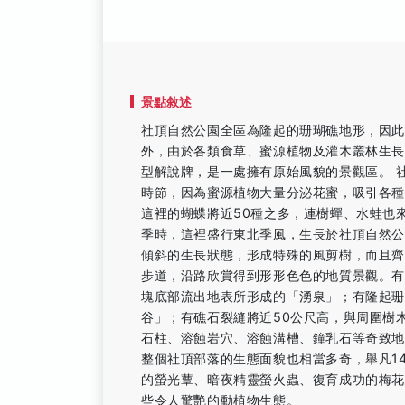
景點敘述
社頂自然公園全區為隆起的珊瑚礁地形，因
外，由於各類食草、蜜源植物及灌木叢林生
型解說牌，是一處擁有原始風貌的景觀區。 
時節，因為蜜源植物大量分泌花蜜，吸引各
這裡的蝴蝶將近50種之多，連樹蟬、水蛙也
季時，這裡盛行東北季風，生長於社頂自然
傾斜的生長狀態，形成特殊的風剪樹，而且
步道，沿路欣賞得到形形色色的地質景觀。
塊底部流出地表所形成的「湧泉」；有隆起
谷」；有礁石裂縫將近50公尺高，與周圍樹
石柱、溶蝕岩穴、溶蝕溝槽、鐘乳石等奇致
整個社頂部落的生態面貌也相當多奇，舉凡1
的螢光蕈、暗夜精靈螢火蟲、復育成功的梅
些令人驚艷的動植物生態。