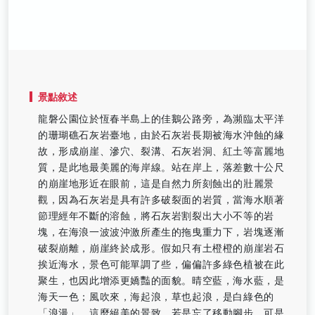
景點敘述
龍磐公園位於恆春半島上的佳鵝公路旁，為瀕臨太平洋
的珊瑚礁石灰岩臺地，由於石灰岩長期被海水沖蝕的緣
故，形成崩崖、滲穴、裂溝、石灰岩洞、紅土等富麗地
質，是此地最美麗的海岸線。站在岸上，落差數十公尺
的崩崖地形近在眼前，這是自然力所刻蝕出的壯麗景
觀，因為石灰岩是具有許多破裂面的岩質，當海水順著
節理經年不斷的溶蝕，將石灰岩割裂出大小不等的岩
塊，在海浪一波波沖激所產生的拖曳重力下，岩塊逐漸
破裂崩離，崩崖終於成形。假如只有土橙橙的崩崖岩石
挨近海水，景色可能單調了些，偏偏許多綠色植被在此
聚生，也因此增添更嬌豔的面貌。晴空藍，海水藍，是
海天一色；風吹來，海起浪，草也起浪，是白綠色的
「浪漫」，這麼絕美的景致，若是忘了移動腳步，可是