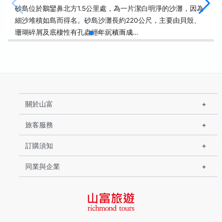
砂島位於鵝鑾鼻北方1.5公里處，為一片潔白明淨的沙灘，因為
細沙堆積如島而得名。砂島沙灘長約220公尺，主要由貝殼、
珊瑚碎屑及底棲性有孔蟲經年沉積而成…
關於山富
旅客服務
訂購須知
同業與企業