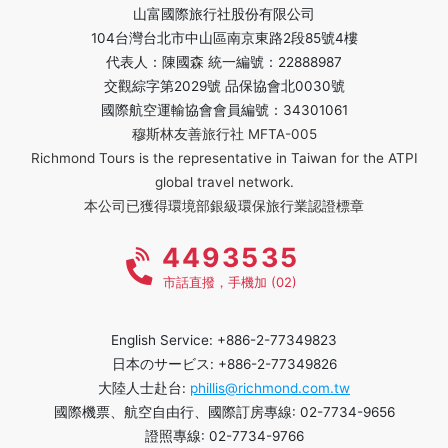
山富國際旅行社股份有限公司
104台灣台北市中山區南京東路2段85號4樓
代表人：陳國森 統一編號：22888987
交觀綜字第2029號 品保協會北0030號
國際航空運輸協會會員編號：34301061
穆斯林友善旅行社 MFTA-005
Richmond Tours is the representative in Taiwan for the ATPI
global travel network.
本公司已獲得環境部銀級環保旅行業認證標章
4493535
市話直撥，手機加 (02)
English Service: +886-2-77349823
日本のサービス: +886-2-77349826
大陸人士赴台:
phillis@richmond.com.tw
國際機票、航空自由行、國際訂房專線: 02-7734-9656
證照專線: 02-7734-9766