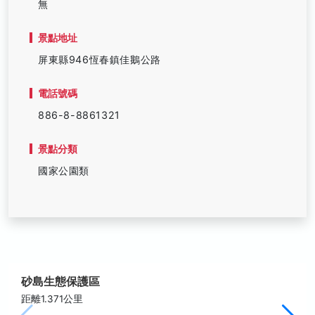
無
景點地址
屏東縣946恆春鎮佳鵝公路
電話號碼
886-8-8861321
景點分類
國家公園類
砂島生態保護區
距離1.371公里