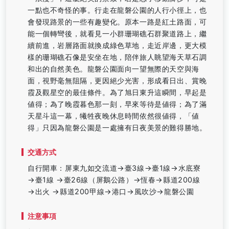
一點也不奇怪的事。行走在龍磐公園的人行小徑上，也
會發現路景的一些有趣變化。原本一路是紅土路面，可
能一個轉彎後，就看見一小群珊瑚礁石群聚道路上，繼
續前進，岩層路面就換成綠色草地，走近岸邊，更大模
樣的珊瑚礁石像是安坐在地，陪伴旅人眺望海天草石調
和出的自然美色。龍磐公園面向一望無際的天空與海
面，視野毫無阻隔，更因絕少光害，形成看日出、賞晚
霞及觀星空的最佳條件。為了旭日東升這瞬間，早起是
値得；為了晚霞暮色那一刻，早來等待是値得；為了滿
天星斗這一幕，犧牲夜晚休息時間依然很値得，「値
得」只因為龍磐公園是一處擁有日夜美景的難得勝地。
交通方式
自行開車：屏東九如交流道→臺3線→臺1線→水底寮
→臺1線 →臺26線（屏鵝公路）→恆春→縣道200線
→出火 →縣道200甲線→港口→風吹沙→龍磐公園
注意事項