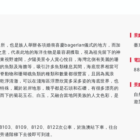
景
的場所，也是族人舉辦各項婚喪喜慶bagerlan儀式的地方，而加
臺
得之意，代表此地的海洋生物是最容易獲取，視為祖先留下的神
臺東視野遼闊，夕陽美景令人賞心悅目，海灣北側有美麗的珊
電
富的魚類及海膽等，吸引許多魚類棲息其間，海底世界相當可
88
脊動物和珊瑚礁魚類的種類和數量都很豐富，且因為風浪
水乾淨清澈，可以在淺海區浮潛欣賞多采多姿的海底世界，也
景
質特殊，屬於岩岸地形，幾乎都是石頭和石礫，有很多漂亮的
自
刷而下的菊花玉石、白玉，又融合當地阿美族的人文色彩，是
遊
103、8109、8120、8122次公車，於漁澳站下車，往台
沿旁邊階梯下去後即可到達。