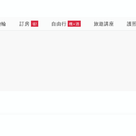
遊輪
訂房
自由行
旅遊講座
護
省!
機+酒