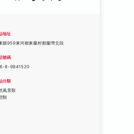
點地址
東縣959東河鄉東蘭村都蘭灣北段
話號碼
6-8-9841520
點分類
然風景類
憩類