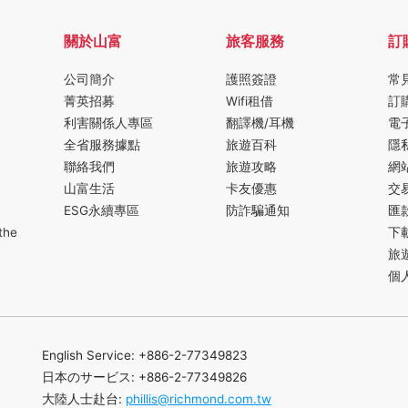
關於山富
旅客服務
訂
公司簡介
護照簽證
常
菁英招募
Wifi租借
訂
利害關係人專區
翻譯機/耳機
電
全省服務據點
旅遊百科
隱
聯絡我們
旅遊攻略
網
山富生活
卡友優惠
交
ESG永續專區
防詐騙通知
匯
the
下
旅
個
English Service: +886-2-77349823
日本のサービス: +886-2-77349826
大陸人士赴台:
phillis@richmond.com.tw