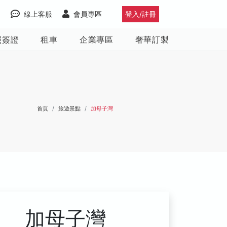
線上客服
會員專區
登入/註冊
照簽證
租車
企業專區
奢華訂製
首頁
旅遊景點
加母子灣
加母子灣