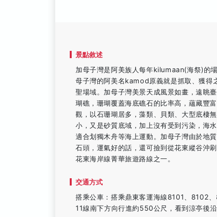
景點敘述
加母子灣是阿美族人每年kilumaan(海祭)
母子灣的阿美名kamod原義就是抓取、獲
聖場域。加母子灣美景天成風景如畫，遠眺
瑚礁，珊瑚覆蓋海底礁石的比率高，蘊藏豐
觀，以石珊瑚居多，藻類、貝類、大型底棲無
小，又是砂質底域，加上沒有受到污染，海
適合划獨木舟等海上運動。加母子灣由於地
石頭，運氣好的話，還可撿到從花東縱谷沖
花東海岸線菁華旅遊路線之一。
交通方式
搭乘公車：搭乘鼎東客運海線8101、8102、8
11線南下方向行進約550公尺，看到涼亭後