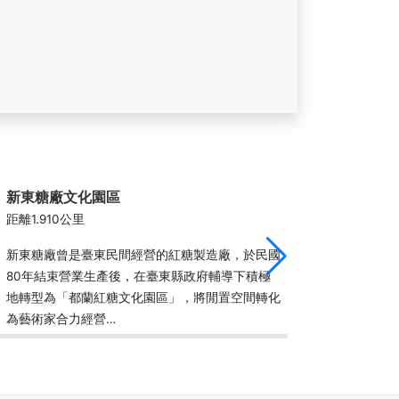
新東糖廠文化園區
都蘭
距離1.910公里
距離2.1
新東糖廠曾是臺東民間經營的紅糖製造廠，於民國
都蘭是東
80年結束營業生產後，在臺東縣政府輔導下積極
蘭山，向
地轉型為「都蘭紅糖文化園區」，將閒置空間轉化
除了擁有
為藝術家合力經營…
具特色的