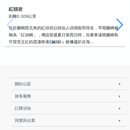
紅頭岩
距離0.309公里
位於蘭嶼西北角的紅頭岩以狀似人頭側面而得名，早期蘭嶼被
稱為「紅頭嶼」，傳說當盛夏日落西沉時，自臺東遠眺蘭嶼島
可望見泛紅的霞邊映著紅頭岩，彷彿是趴在海…
關於山富
旅客服務
訂購須知
同業與企業