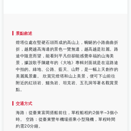
景點敘述
燈塔位處在堅硬石頭而成的高山上，蜿蜒的小路曲曲折
折，越爬越高海邊的景色一覽無遺，越高越是壯麗。路
途中隨意而望，能看到平凡但卻能感覺幸福的山海美
景，據說歌手陳建年的《大地》專輯封面就是在這路途
中拍的。綠地、公路、藍天、山野，是一幅上天創作的
美麗風景畫。 欣賞完燈塔和山上美景，便可下山前往
附近的紅頭岩、鱷魚岩、坦克岩、五孔洞等著名觀賞景
點。
交通方式
海路：從臺東富岡搭船前往，單程船程約2個半~3個小
時。 空路：從臺東豐年機場搭乘小型飛機，單程時間
約需20分鐘。