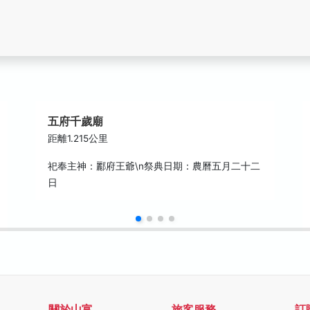
五府千歲廟
距離1.215公里
祀奉主神：酈府王爺\n祭典日期：農曆五月二十二
日
關於山富
旅客服務
訂