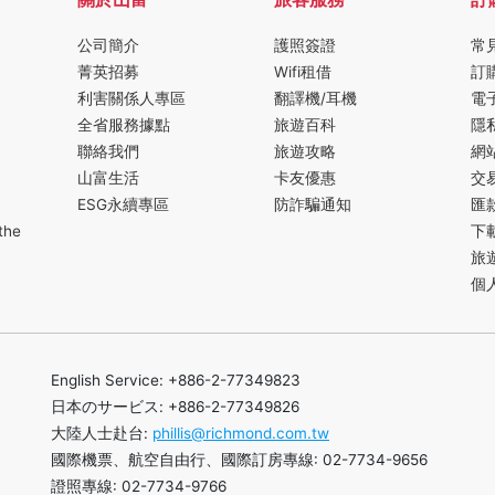
公司簡介
護照簽證
常
菁英招募
Wifi租借
訂
利害關係人專區
翻譯機/耳機
電
全省服務據點
旅遊百科
隱
聯絡我們
旅遊攻略
網
山富生活
卡友優惠
交
ESG永續專區
防詐騙通知
匯
the
下
旅
個
English Service: +886-2-77349823
日本のサービス: +886-2-77349826
大陸人士赴台:
phillis@richmond.com.tw
國際機票、航空自由行、國際訂房專線: 02-7734-9656
證照專線: 02-7734-9766