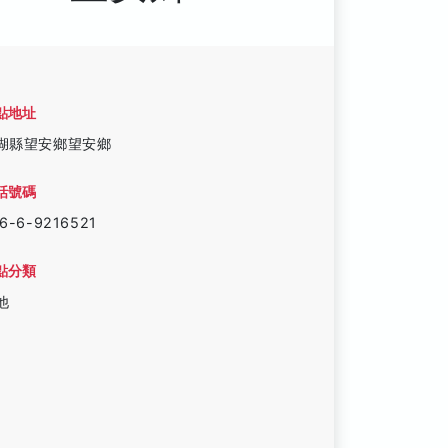
點地址
湖縣望安鄉望安鄉
話號碼
6-6-9216521
點分類
他