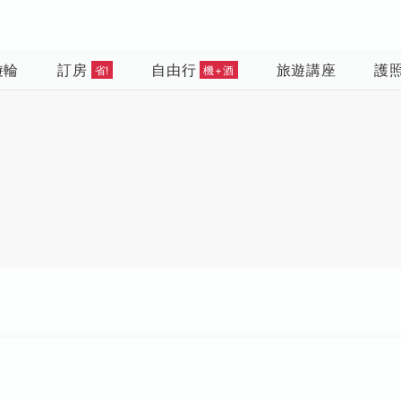
遊輪
訂房
自由行
旅遊講座
護
省!
機+酒