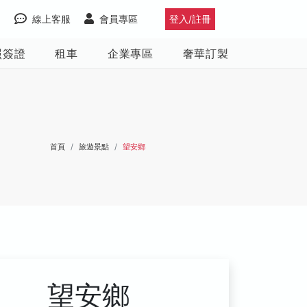
線上客服
會員專區
登入/註冊
照簽證
租車
企業專區
奢華訂製
首頁
旅遊景點
望安鄉
望安鄉