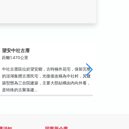
望安中社古厝
望安花
距離1.470公里
距離1.4
中社古厝區位於望安鄉，古時稱作花宅，保留完整
花宅為古
的澎湖集體古厝民宅，光復後改稱為中社村，其建
中社村，
築型態為三合院建築，主要大部結構由內向外看，
稱為中社
是特殊的古聚落建…
結構由內
購須知
同業與企業