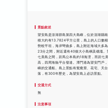
景點敘述
望安島是澎湖群島第四大島嶼，位於澎湖縣南
積大約有13.7824平方公里，島上的人口數
勢較平坦，海岸彎曲多，島上附近海域大多為暗礁
23分之間，附近還有40個大小島嶼及礁塭
七美島之間，距馬公本島約18海浬，而距七美
高，四周海蝕平台發達。潭門港為望安門戶
嶼的交通船。島上景點有鴛鴦窟、花宅、天台
落，有300年歷史，為望安島上必訪景點。
交通方式
無
注意事項