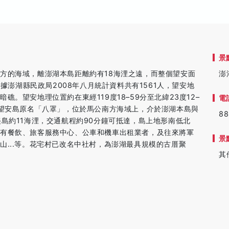
景
方的海域，離澎湖本島距離約有18海浬之遠，而整個望安面
澎
根據澎湖縣民政局2008年八月統計資料共有1561人，望安地
。望安地理位置約在東經119度18–59分至北緯23度12–
電
。望安島原名「八罩」，位於馬公南方海域上，介於澎湖本島與
88
島約11海浬，交通航程約90分鐘可抵達，島上地形南低北
，有餐飲、旅客服務中心、公車和機車出租業者，及往來將軍
景
山...等。花宅村已改名中社村，為澎湖最具規模的古厝聚
其