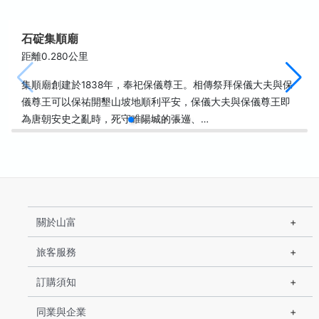
石碇集順廟
距離0.280公里
集順廟創建於1838年，奉祀保儀尊王。相傳祭拜保儀大夫與保
儀尊王可以保祐開墾山坡地順利平安，保儀大夫與保儀尊王即
為唐朝安史之亂時，死守睢陽城的張巡、…
關於山富
旅客服務
訂購須知
同業與企業