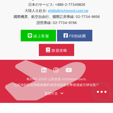
日本のサービス: +886-2-77349826
大陸人士赴台:
phillis@richmond.com.tw
國際機票、航空自由行、國際訂房專線: 02-7734-9656
證照專線: 02-7734-9766
線上客服
FB粉絲團
旅遊攻略
©2001-2026 山富旅遊 richmond tours.
已投保旺旺友聯產物履約保證保險新台幣壹億貳仟肆佰萬元
繁體中文