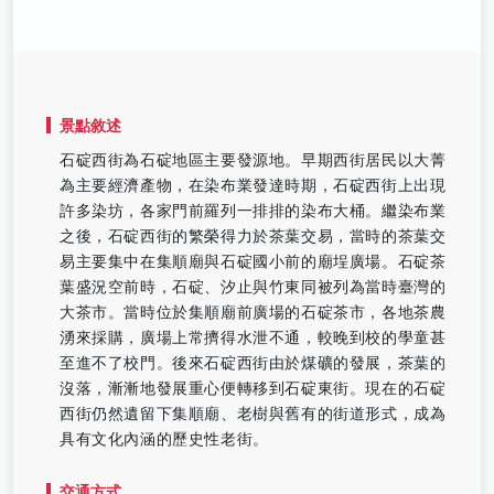
景點敘述
石碇西街為石碇地區主要發源地。早期西街居民以大菁
為主要經濟產物，在染布業發達時期，石碇西街上出現
許多染坊，各家門前羅列一排排的染布大桶。繼染布業
之後，石碇西街的繁榮得力於茶葉交易，當時的茶葉交
易主要集中在集順廟與石碇國小前的廟埕廣場。石碇茶
葉盛況空前時，石碇、汐止與竹東同被列為當時臺灣的
大茶市。當時位於集順廟前廣場的石碇茶市，各地茶農
湧來採購，廣場上常擠得水泄不通，較晚到校的學童甚
至進不了校門。後來石碇西街由於煤礦的發展，茶葉的
沒落，漸漸地發展重心便轉移到石碇東街。現在的石碇
西街仍然遺留下集順廟、老樹與舊有的街道形式，成為
具有文化內涵的歷史性老街。
交通方式