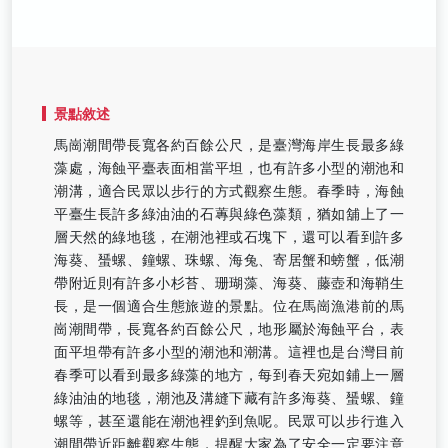
景點敘述
馬崗潮間帶長寬各約百餘公尺，是臺灣海岸生長最多綠
藻處，海蝕平臺表面相當平坦，也有許多小型的潮池和
潮溝，適合民眾以步行的方式觀察生態。春季時，海蝕
平臺生長許多綠油油的石蓴與綠色藻類，猶如舖上了一
層天然的綠地毯，在潮池裡或石塊下，還可以看到許多
海葵、蜑螺、鐘螺、珠螺、海兔、寄居蟹和螃蟹，低潮
帶附近則有許多小杉苔、珊瑚藻、海葵、藤壺和海鞘生
長，是一個適合生態旅遊的景點。位在馬崗漁港前的馬
崗潮間帶，長寬各約百餘公尺，地形屬於海蝕平台，表
面平坦帶有許多小型的潮池和潮溝。這裡也是台灣目前
春季可以看到最多綠藻的地方，每到春天宛如鋪上一層
綠油油的地毯，潮池及溝縫下藏有許多海葵、蜑螺、鐘
螺等，甚至還能在潮池裡釣到魚呢。民眾可以步行進入
潮間帶近距離觀察生態，提醒大家為了安全一定要注意