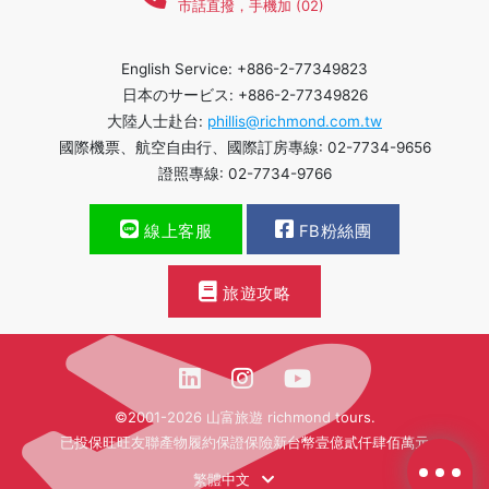
市話直撥，手機加 (02)
English Service: +886-2-77349823
日本のサービス: +886-2-77349826
大陸人士赴台:
phillis@richmond.com.tw
國際機票、航空自由行、國際訂房專線: 02-7734-9656
證照專線: 02-7734-9766
線上客服
FB粉絲團
旅遊攻略
©2001-2026 山富旅遊 richmond tours.
已投保旺旺友聯產物履約保證保險新台幣壹億貳仟肆佰萬元
繁體中文