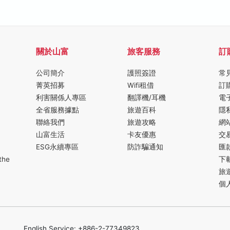
關於山富
旅客服務
訂
公司簡介
護照簽證
常
菁英招募
Wifi租借
訂
利害關係人專區
翻譯機/耳機
電
全省服務據點
旅遊百科
隱
聯絡我們
旅遊攻略
網
山富生活
卡友優惠
交
ESG永續專區
防詐騙通知
匯
the
下
旅
個
English Service: +886-2-77349823