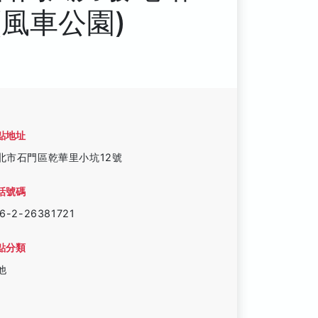
(風車公園)
點地址
北市石門區乾華里小坑12號
話號碼
6-2-26381721
點分類
他