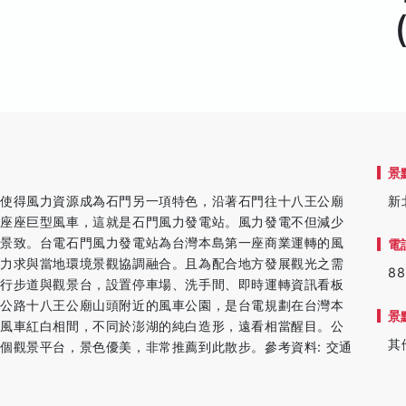
景
更使得風力資源成為石門另一項特色，沿著石門往十八王公廟
新
一座座巨型風車，這就是石門風力發電站。風力發電不但減少
光景致。台電石門風力發電站為台灣本島第一座商業運轉的風
電
，力求與當地環境景觀協調融合。且為配合地方發展觀光之需
88
人行步道與觀景台，設置停車場、洗手間、即時運轉資訊看板
金公路十八王公廟山頭附近的風車公園，是台電規劃在台灣本
景
，風車紅白相間，不同於澎湖的純白造形，遠看相當醒目。公
其
個觀景平台，景色優美，非常推薦到此散步。參考資料: 交通