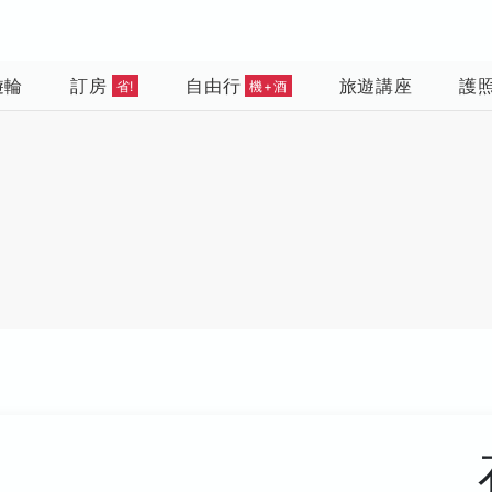
遊輪
訂房
自由行
旅遊講座
護
省!
機+酒