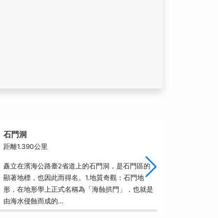
石門洞
北海高
距離1.390公里
距離2.6
矗立在濱海公路臺2省道上的石門洞，是石門區的
北海球場
顯著地標，也因此而得名。1.地質奇觀：石門地
的區段。
形，在地形學上正式名稱為「海蝕拱門」，也就是
蜿蜒的海
由海水侵蝕而成的…
的挑戰性