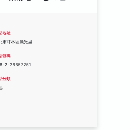
點地址
北市坪林區漁光里
話號碼
6-2-26657251
點分類
他