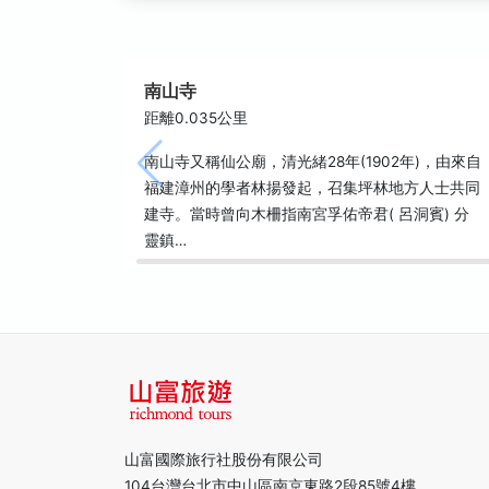
南山寺
距離0.035公里
南山寺又稱仙公廟，清光緒28年(1902年)，由來自
福建漳州的學者林揚發起，召集坪林地方人士共同
建寺。當時曾向木柵指南宮孚佑帝君( 呂洞賓) 分
靈鎮…
山富國際旅行社股份有限公司
104台灣台北市中山區南京東路2段85號4樓