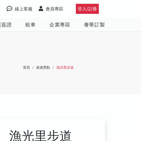
線上客服
會員專區
登入/註冊
照簽證
租車
企業專區
奢華訂製
首頁
旅遊景點
漁光里步道
漁光里步道