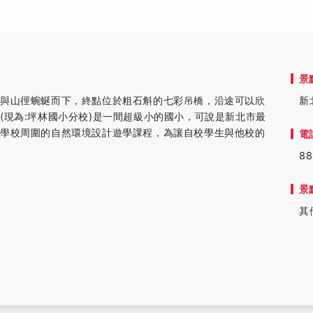
景
路與山徑蜿蜒而下，終點位於粗石斛的七彩吊橋，沿途可以欣
新
(現為:坪林國小分校)是一間超級小的國小，可說是新北市最
用學校周圍的自然環境設計遊學課程，為讓自校學生與他校的
電
88
景
其