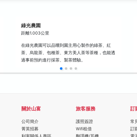
綠光農園
距離1.003公里
在綠光農園可以品嚐到園主用心製作的綠茶、紅
茶、烏龍茶、包種茶、東方美人茶等茶種，也能透
過事前預約進行採茶、製茶體驗。
關於山富
旅客服務
訂
公司簡介
護照簽證
常
菁英招募
Wifi租借
訂
利害關係人專區
翻譯機/耳機
電