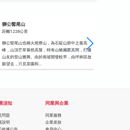
獅公髻尾山
虎寮潭
距離1.228公里
距離2.3
獅公髻尾山也稱火燒寮山，為石碇山群中之最高
經由坪林
峰，山頂芒草茀然高聳，時有山豬藏匿其間，打擾
虎寮潭支
山友的登山雅興。由於南坡開發較早，由坪林區放
自在地欣
眼望去，只見茶園和…
環繞，形
購須知
同業與企業
見問題
同業服務
購說明
企業差旅
子收據公告
會員中心