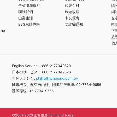
全省服務據點
旅遊百科
隱
聯絡我們
旅遊攻略
網
山富生活
卡友優惠
交
ESG永續專區
防詐騙通知
匯
the
下
旅
個
English Service: +886-2-77349823
日本のサービス: +886-2-77349826
大陸人士赴台:
phillis@richmond.com.tw
國際機票、航空自由行、國際訂房專線: 02-7734-9656
證照專線: 02-7734-9766
©2001-2026 山富旅遊 richmond tours.