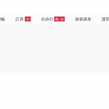
遊輪
訂房
自由行
旅遊講座
護
省!
機+酒