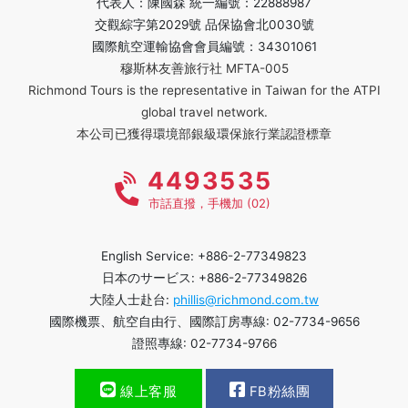
代表人：陳國森 統一編號：22888987
交觀綜字第2029號 品保協會北0030號
國際航空運輸協會會員編號：34301061
穆斯林友善旅行社 MFTA-005
Richmond Tours is the representative in Taiwan for the ATPI
global travel network.
本公司已獲得環境部銀級環保旅行業認證標章
4493535
市話直撥，手機加 (02)
English Service: +886-2-77349823
日本のサービス: +886-2-77349826
大陸人士赴台:
phillis@richmond.com.tw
國際機票、航空自由行、國際訂房專線: 02-7734-9656
證照專線: 02-7734-9766
線上客服
FB粉絲團