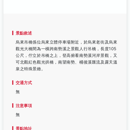
景點敘述
烏來吊橋係位烏來立體停車場附近，於烏來老街及烏來
觀光大橋間為一橫跨南勢溪之景觀人行吊橋，長度105
公尺，佇立於吊橋之上，登高俯看南勢溪河岸景觀，又
可北觀紅色觀光拱橋，南望南勢、桶後溪匯流及露天溫
泉之特殊景緻。
交通方式
無
注意事項
無
景點地址