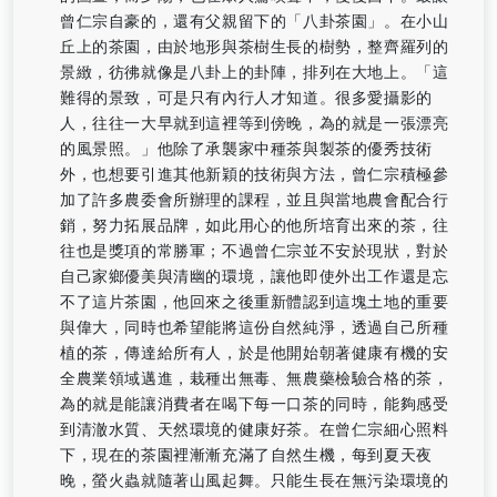
曾仁宗自豪的，還有父親留下的「八卦茶園」。在小山
丘上的茶園，由於地形與茶樹生長的樹勢，整齊羅列的
景緻，彷彿就像是八卦上的卦陣，排列在大地上。「這
難得的景致，可是只有內行人才知道。很多愛攝影的
人，往往一大早就到這裡等到傍晚，為的就是一張漂亮
的風景照。」他除了承襲家中種茶與製茶的優秀技術
外，也想要引進其他新穎的技術與方法，曾仁宗積極參
加了許多農委會所辦理的課程，並且與當地農會配合行
銷，努力拓展品牌，如此用心的他所培育出來的茶，往
往也是獎項的常勝軍；不過曾仁宗並不安於現狀，對於
自己家鄉優美與清幽的環境，讓他即使外出工作還是忘
不了這片茶園，他回來之後重新體認到這塊土地的重要
與偉大，同時也希望能將這份自然純淨，透過自己所種
植的茶，傳達給所有人，於是他開始朝著健康有機的安
全農業領域邁進，栽種出無毒、無農藥檢驗合格的茶，
為的就是能讓消費者在喝下每一口茶的同時，能夠感受
到清澈水質、天然環境的健康好茶。在曾仁宗細心照料
下，現在的茶園裡漸漸充滿了自然生機，每到夏天夜
晚，螢火蟲就隨著山風起舞。只能生長在無污染環境的