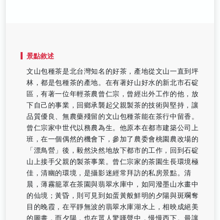
景點敘述
文山包種茶是北台灣知名的好茶，產地從文山一直到坪
林，都是包種茶的產地。在有著好山好水的新北市石碇
區，有著一位年輕茶農曾仁宗，曾經出外工作的他，放
下自己的事業，回鄉承襲起父親製茶的技術與堅持，讓
品質優良、無農藥殘留的文山包種茶能在茶行中留香。
曾仁宗家中世代以務農為生。他原本在都市建築公司上
班，在一個偶然的機會下，參加了農委會桃園農改場的
「漂鳥營」後，毅然決然地放下都市的工作，回到石碇
山上接手父親的製茶事業。曾仁宗家的茶園生長環境極
佳，清幽的環境，是攝影迷經常拜訪的私房景點。清
晨，薄霧籠罩在茶園與翡翠水庫中，如同潑墨山水畫中
的仙境；黃昏，則可見到如蛋黃般鮮明的夕陽與斑斕奪
目的晚霞，在平靜無波的翡翠水庫湖水上，相映成絕美
的圖畫，而夕陽，也在眾人驚嘆聲中，慢慢西下。最讓