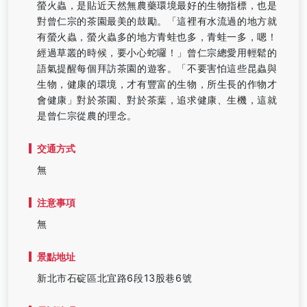
螢火蟲，是貼近天然無農藥環境最好的生物指標，也是
對曾仁宗的茶園最美的鼓勵。「這裡有水流過的地方就
有螢火蟲，螢火蟲多的地方青蛙也多，青蛙一多，嗯！
經過草叢的時候，要小心蛇囉！」曾仁宗總愛用輕鬆的
語氣提醒每個拜訪茶園的遊客。「不要害怕這些昆蟲與
生物，健康的環境，才有豐富的生物，所生長的作物才
會健康」對於茶園、對於茶葉，追求健康、生機，這就
是曾仁宗從農的理念。
交通方式
無
注意事項
無
景點地址
新北市石碇區北宜路6段13股巷6號