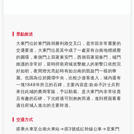
景點敘述
大東門位於東門路與勝利路交叉口，是市區非常重要的
交通要道，大東門位居其中成了一處富有台南地標感覺
的圓環，東側門上寫著東安門，西側寫著迎春門，城門
維護的非常好，當時捍衛府城攻擊敵人的射擊口依然完
好如初，夜間燈光亮起時有如台南的凱旋門一樣的華
麗。也因為位於圓環中央，比較少遊客進入，城內還有
一塊1848年所立的石碑，主要內容是:欽命不許士兵對
來往此城的農商零販，予以勒索。是大東門內非常珍貴
且有趣的石碑，下次經過可別匆匆而過，進到裡面看看
過往府城人進出的主要幹道。
交通方式
搭乘火車至台南火車站→搭3號或紅幹線公車→至東門