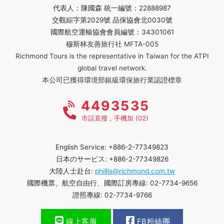
代表人：陳國森 統一編號：22888987
交觀綜字第2029號 品保協會北0030號
國際航空運輸協會會員編號：34301061
穆斯林友善旅行社 MFTA-005
Richmond Tours is the representative in Taiwan for the ATPI
global travel network.
本公司已獲得環境部銀級環保旅行業認證標章
4493535
市話直撥，手機加 (02)
English Service: +886-2-77349823
日本のサービス: +886-2-77349826
大陸人士赴台:
phillis@richmond.com.tw
國際機票、航空自由行、國際訂房專線: 02-7734-9656
證照專線: 02-7734-9766
線上客服
FB粉絲團