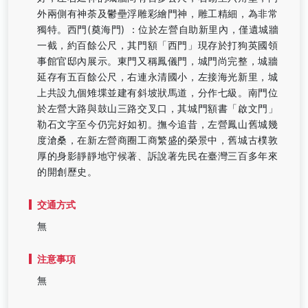
外兩側有神荼及鬱壘浮雕彩繪門神，雕工精細，為非常
獨特。西門(奠海門) ：位於左營自助新里內，僅遺城牆
一截，約百餘公尺，其門額「西門」現存於打狗英國領
事館官邸內展示。東門又稱鳳儀門，城門尚完整，城牆
延存有五百餘公尺，右連永清國小，左接海光新里，城
上共設九個雉堞並建有斜坡狀馬道，分作七級。南門位
於左營大路與鼓山三路交叉口，其城門額書「啟文門」
勒石文字至今仍完好如初。撫今追昔，左營鳳山舊城幾
度滄桑，在新左營商圈工商繁盛的榮景中，舊城古樸敦
厚的身影靜靜地守候著、訴說著先民在臺灣三百多年來
的開創歷史。
交通方式
無
注意事項
無