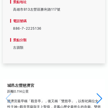
景點地址
高雄市813左營區勝利路117號
電話號碼
886-7-2225136
景點分類
古蹟類
城邑左營慈濟宮
距離0.114公里
慈濟宮最早稱「觀音亭」，後又稱「雙慈亭」，以祭祀兩位女
性主神─觀音菩薩與天上聖母，是鳳山歷史最悠久的寺廟。雙慈