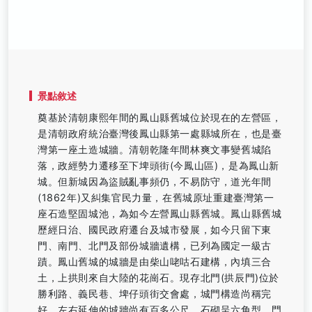
景點敘述
奠基於清朝康熙年間的鳳山縣舊城位於現在的左營區，
是清朝政府統治臺灣後鳳山縣第一處縣城所在，也是臺
灣第一座土造城牆。清朝乾隆年間林爽文事變舊城陷
落，政經勢力遷移至下埤頭街(今鳳山區)，是為鳳山新
城。但新城因為盜賊亂事頻仍，不易防守，道光年間
(1862年)又糾集官民力量，在舊城原址重建臺灣第一
座石造堅固城池，為如今左營鳳山縣舊城。鳳山縣舊城
歷經日治、國民政府遷台及城市發展，如今只留下東
門、南門、北門及部份城牆遺構，已列為國定一級古
蹟。鳳山舊城的城牆是由柴山咾咕石建構，內填三合
土，上拱則來自大陸的花崗石。現存北門(拱辰門)位於
勝利路、義民巷、埤仔頭街交會處，城門構造尚稱完
好，左右延伸的城牆尚有百多公尺，石砌呈六角型，門