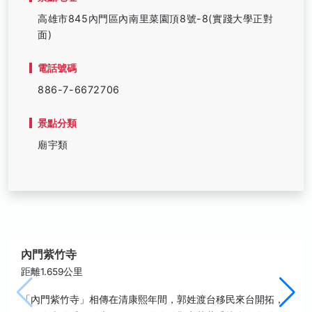
高雄市845內門區內南里菜園頂8號-8(實踐大學正對
面)
電話號碼
886-7-6672706
景點分類
廟宇類
內門紫竹寺
距離1.659公里
「內門紫竹寺」相傳在清康熙年間，郭姓渡台移民來台開拓，