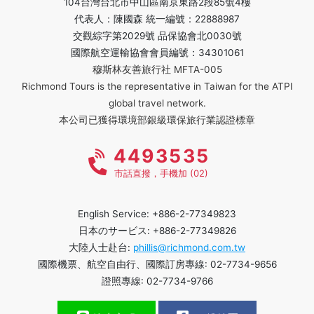
104台灣台北市中山區南京東路2段85號4樓
代表人：陳國森 統一編號：22888987
交觀綜字第2029號 品保協會北0030號
國際航空運輸協會會員編號：34301061
穆斯林友善旅行社 MFTA-005
Richmond Tours is the representative in Taiwan for the ATPI
global travel network.
本公司已獲得環境部銀級環保旅行業認證標章
4493535
市話直撥，手機加 (02)
English Service: +886-2-77349823
日本のサービス: +886-2-77349826
大陸人士赴台:
phillis@richmond.com.tw
國際機票、航空自由行、國際訂房專線: 02-7734-9656
證照專線: 02-7734-9766