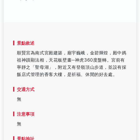
景點敘述
順賢宮為南式宮殿建築，廟宇巍峨，金碧輝煌，殿中媽
祖神蹟顯法相，天花板壁畫─神虎360度盤轉。宮前有
寧靜之「聖母湖」，附近又有登嶺頂山步道，並設有採
飯店式管理的香客大樓，是祈福、休閒的好去處。
交通方式
無
注意事項
無
景點地址