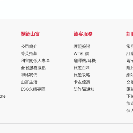
關於山富
旅客服務
訂
公司簡介
護照簽證
常
菁英招募
Wifi租借
訂
利害關係人專區
翻譯機/耳機
電
全省服務據點
旅遊百科
隱
聯絡我們
旅遊攻略
網
山富生活
卡友優惠
交
ESG永續專區
防詐騙通知
匯
the
下
旅
個