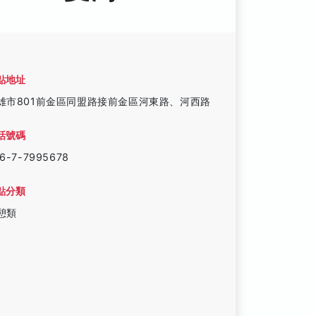
點地址
雄市801前金區同盟路接前金區河東路、河西路
話號碼
6-7-7995678
點分類
憩類