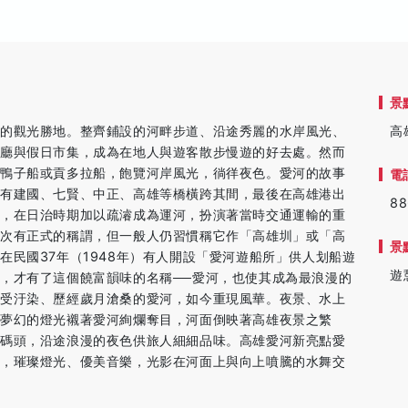
景
性的觀光勝地。整齊鋪設的河畔步道、沿途秀麗的水岸風光、
高
啡廳與假日市集，成為在地人與遊客散步慢遊的好去處。然而
、鴨子船或貢多拉船，飽覽河岸風光，徜徉夜色。愛河的故事
電
後有建國、七賢、中正、高雄等橋橫跨其間，最後在高雄港出
88
來，在日治時期加以疏濬成為運河，扮演著當時交通運輸的重
一次有正式的稱謂，但一般人仍習慣稱它作「高雄圳」或「高
景
在民國37年（1948年）有人開設「愛河遊船所」供人划船遊
遊
，才有了這個饒富韻味的名稱──愛河，也使其成為最浪漫的
飽受汙染、歷經歲月滄桑的愛河，如今重現風華。夜景、水上
夢幻的燈光襯著愛河絢爛奪目，河面倒映著高雄夜景之繁
愛碼頭，沿途浪漫的夜色供旅人細細品味。高雄愛河新亮點愛
點，璀璨燈光、優美音樂，光影在河面上與向上噴騰的水舞交