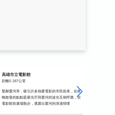
高雄市立電影館
高雄市
距離0.267公里
距離0.2
緊鄰愛河旁，吸引許多熱愛電影的市民前來，在夜
百年來高
晚散發的點點藍紫光芒與愛河的波光互相呼應，在
曾創造臺
電影館前廣場散步，透露出愛河的浪漫情懷
動文化豐
的風土面