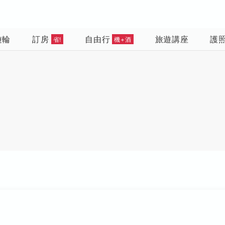
遊輪
訂房
自由行
旅遊講座
護
省!
機+酒