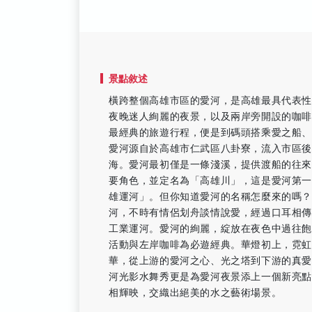
景點敘述
橫跨整個高雄市區的愛河，是高雄最具代表
夜晚迷人絢麗的夜景，以及兩岸旁開設的咖
最經典的旅遊行程，便是到碼頭搭乘愛之船
愛河源自於高雄市仁武區八卦寮，流入市區
海。愛河最初僅是一條淺溪，提供渡船的往
要角色，並定名為「高雄川」，這是愛河第
雄運河」。但你知道愛河的名稱怎麼來的嗎？
河，不時有情侶划舟談情說愛，經過口耳相傳
工業運河。愛河的絢麗，綻放在夜色中過往
活動與左岸咖啡為必遊經典。華燈初上，霓虹
華，從上游的愛河之心、光之塔到下游的真
河光影水舞秀更是為愛河夜景添上一個新亮
相輝映，交織出絕美的水之藝術場景。