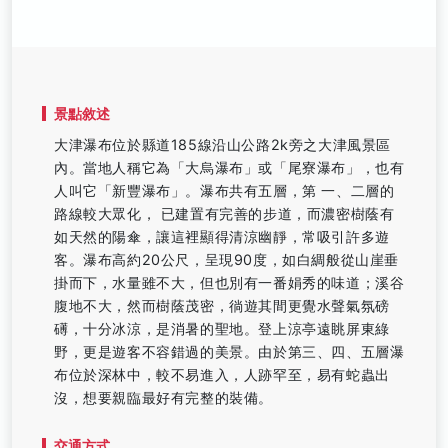
景點敘述
大津瀑布位於縣道185線沿山公路2k旁之大津風景區
內。當地人稱它為「大烏瀑布」或「尾寮瀑布」，也有
人叫它「新豐瀑布」。瀑布共有五層，第 一、二層的
路線較大眾化， 已建置有完善的步道，而濃密樹蔭有
如天然的陽傘，讓這裡顯得清涼幽靜，常吸引許多遊
客。瀑布高約20公尺，呈現90度，如白綢般從山崖垂
掛而下，水量雖不大，但也別有一番娟秀的味道；溪谷
腹地不大，然而樹蔭茂密，徜遊其間更覺水聲氣氛磅
礡，十分冰涼，是消暑的聖地。登上涼亭遠眺屏東綠
野，更是遊客不容錯過的美景。由於第三、四、五層瀑
布位於深林中，較不易進入，人跡罕至，易有蛇蟲出
沒，想要親臨最好有完整的裝備。
交通方式