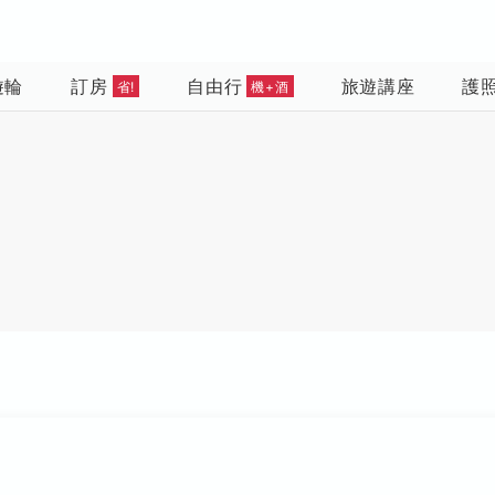
遊輪
訂房
自由行
旅遊講座
護
省!
機+酒