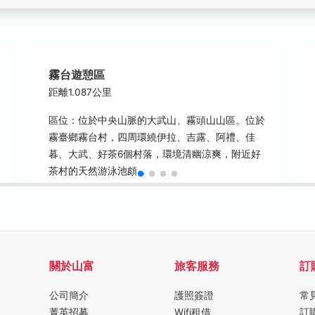
霧台遊憩區
距離1.087公里
區位：位於中央山脈的大武山、霧頭山山區。位於
霧臺鄉霧台村，四周環繞伊拉、吉露、阿禮、佳
暮、大武、好茶6個村落，環境清幽涼爽，附近好
茶村的天然游泳池頗…
關於山富
旅客服務
訂
公司簡介
護照簽證
常
菁英招募
Wifi租借
訂