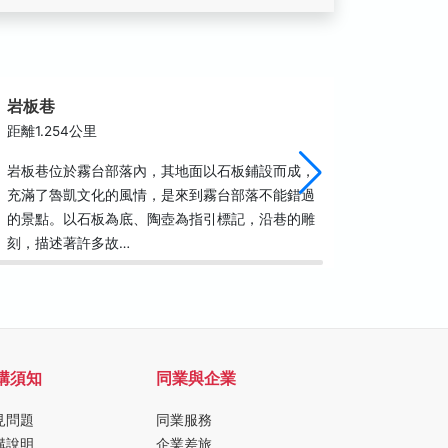
岩板巷
杜巴男
距離1.254公里
距離1.2
岩板巷位於霧台部落內，其地面以石板鋪設而成，
杜巴男先
充滿了魯凱文化的風情，是來到霧台部落不能錯過
雕刻圖騰
的景點。以石板為底、陶壺為指引標記，沿巷的雕
巴男先生
刻，描述著許多故…
理。設於
購須知
同業與企業
見問題
同業服務
購說明
企業差旅