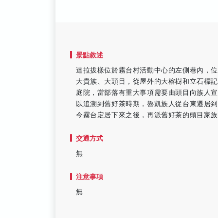
景點敘述
達拉拔樣位於霧台村活動中心的左側巷內，
大貴族、大頭目，從屋外的大榕樹和立石標
庭院，當部落有重大事項需要由頭目向族人
以追溯到舊好茶時期，魯凱族人從台東遷居
今霧台定居下來之後，再派舊好茶的頭目家
交通方式
無
注意事項
無