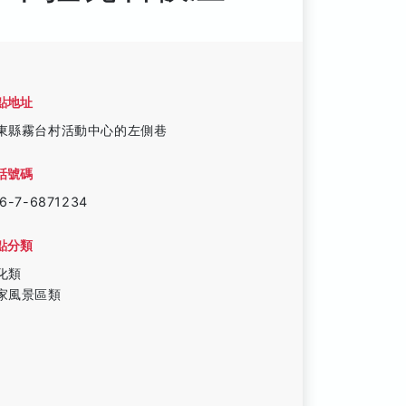
點地址
東縣霧台村活動中心的左側巷
話號碼
6-7-6871234
點分類
化類
家風景區類