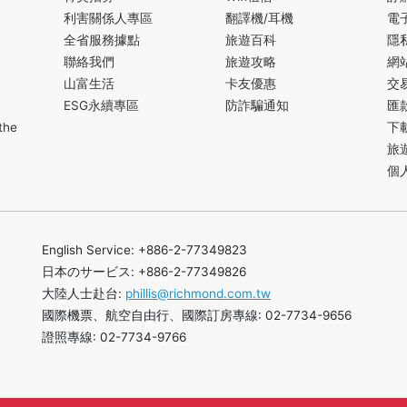
利害關係人專區
翻譯機/耳機
電
全省服務據點
旅遊百科
隱
聯絡我們
旅遊攻略
網
山富生活
卡友優惠
交
ESG永續專區
防詐騙通知
匯
the
下
旅
個
English Service: +886-2-77349823
日本のサービス: +886-2-77349826
大陸人士赴台:
phillis@richmond.com.tw
國際機票、航空自由行、國際訂房專線: 02-7734-9656
證照專線: 02-7734-9766