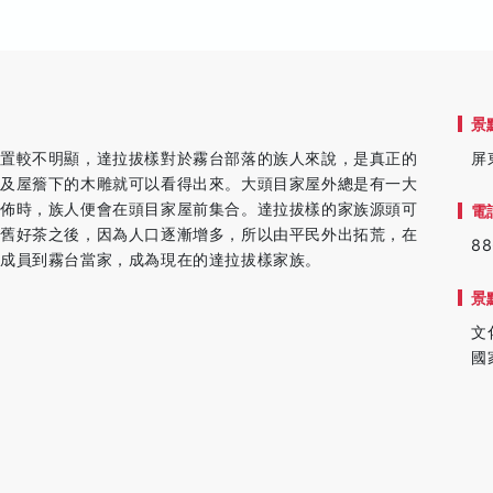
景
位置較不明顯，達拉拔樣對於霧台部落的族人來說，是真正的
屏
記及屋簷下的木雕就可以看得出來。大頭目家屋外總是有一大
宣佈時，族人便會在頭目家屋前集合。達拉拔樣的家族源頭可
電
到舊好茶之後，因為人口逐漸增多，所以由平民外出拓荒，在
88
族成員到霧台當家，成為現在的達拉拔樣家族。
景
文
國