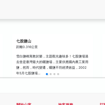
七股鹽山
距離0.316公里
雪白鹽峰寓教於樂，主題觀光趣味多！七股鹽場過
去曾是臺灣最大的曬鹽場，主要供應國內農工業用
鹽，然而，時代變遷，曬鹽不符經濟效益，2002
年5月七股鹽場…
關於山富
旅客服務
訂