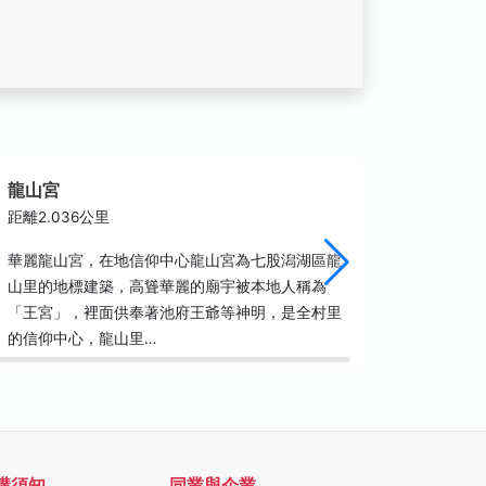
龍山宮
七股海
距離2.036公里
距離2.0
華麗龍山宮，在地信仰中心龍山宮為七股潟湖區龍
嘗鮮好去
山里的地標建築，高聳華麗的廟宇被本地人稱為
到處是掛
「王宮」，裡面供奉著池府王爺等神明，是全村里
名的「海
的信仰中心，龍山里…
的虱目魚
購須知
同業與企業