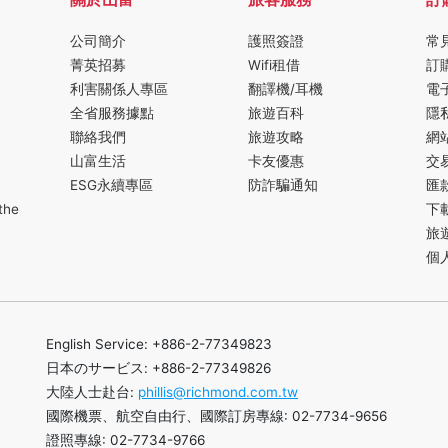
公司簡介
護照簽證
常
菁英招募
Wifi租借
訂
利害關係人專區
翻譯機/耳機
電
全省服務據點
旅遊百科
隱
聯絡我們
旅遊攻略
網
山富生活
卡友優惠
交
ESG永續專區
防詐騙通知
匯
the
下
旅
個
English Service: +886-2-77349823
日本のサービス: +886-2-77349826
大陸人士赴台:
phillis@richmond.com.tw
國際機票、航空自由行、國際訂房專線: 02-7734-9656
證照專線: 02-7734-9766