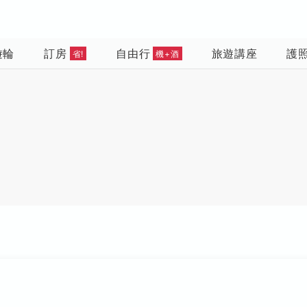
遊輪
訂房
自由行
旅遊講座
護
省!
機+酒