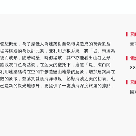
景
發想概念，為了減低人為建築對自然環境造成的視覺割裂
臺
鹽堤等構造物為設計元素，並利用折板系統，將「堤」轉換為
落後而成形，陡若峭壁、時似緩坡，其中亦能看出山谷之形，
電
體以灰白色為基調，在藍天的襯托下，這道「堤」潔白閃
88
。利用建築結構在空間中創造鹽山地景的意象，增加建築與在
景觀的象徵，並落實愛護海洋環境、彰顯海濱之美的初衷。七
景
了已是新的觀光地標外，更提供了一處濱海深度旅遊的據點，
國