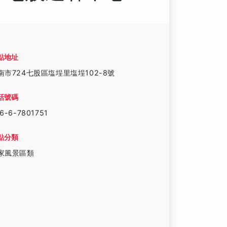
點地址
南市724七股區塩埕里塩埕102-8號
話號碼
6-6-7801751
點分類
家風景區類