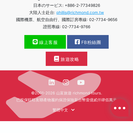
日本のサービス: +886-2-77349826
大陸人士赴台:
phillis@richmond.com.tw
國際機票、航空自由行、國際訂房專線: 02-7734-9656
證照專線: 02-7734-9766
線上客服
FB粉絲團
旅遊攻略
©2001-2026 山富旅遊 richmond tours.
已投保旺旺友聯產物履約保證保險新台幣壹億貳仟肆佰萬元
繁體中文