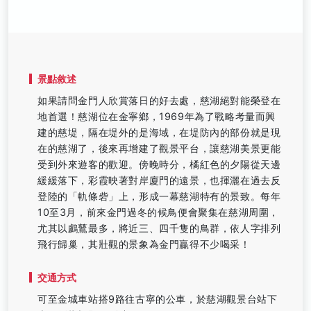
景點敘述
如果請問金門人欣賞落日的好去處，慈湖絕對能榮登在
地首選！慈湖位在金寧鄉，1969年為了戰略考量而興
建的慈堤，隔在堤外的是海域，在堤防內的部份就是現
在的慈湖了，後來再增建了觀景平台，讓慈湖美景更能
受到外來遊客的歡迎。傍晚時分，橘紅色的夕陽從天邊
緩緩落下，彩霞映著對岸廈門的遠景，也揮灑在過去反
登陸的「軌條砦」上，形成一幕慈湖特有的景致。每年
10至3月，前來金門過冬的候鳥便會聚集在慈湖周圍，
尤其以鸕鶿最多，將近三、四千隻的鳥群，依人字排列
飛行歸巢，其壯觀的景象為金門贏得不少喝采！
交通方式
可至金城車站搭9路往古寧的公車，於慈湖觀景台站下