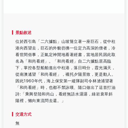
景點敘述
位於西引島「二六據點」山坡聳立著一座巨石，從中柱
港向西望去，巨石的外貌彷彿一位定力高深的僧者，冷
看世間俗事，正氣定神閒地看著經書，當地居民因此取
名為「和尚看經」。「和尚看經」自二六據點居高臨
下，掌控各型船舶進出中柱港，落日時分，霞光滿天，
從南澳遙望「和尚看經」，襯托夕陽景致，更是動人。
因此1960年代，海上保安第一縱隊副司令林滄浦望著
「和尚看經」時，也都不禁詠嘆、隨口做出了這首打油
詩:「乘興登陸和尚山，看經無語水潺潺，綠岩衰草斜
陽裡，懶向東流問去還。」
交通方式
無