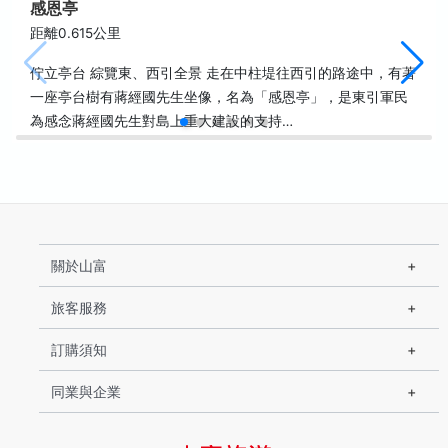
感恩亭
距離0.615公里
佇立亭台 綜覽東、西引全景 走在中柱堤往西引的路途中，有著
一座亭台樹有蔣經國先生坐像，名為「感恩亭」，是東引軍民
為感念蔣經國先生對島上重大建設的支持…
關於山富
旅客服務
訂購須知
同業與企業