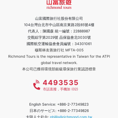
山富國際旅行社股份有限公司
104台灣台北市中山區南京東路2段85號4樓
代表人：陳國森 統一編號：22888987
交觀綜字第2029號 品保協會北0030號
國際航空運輸協會會員編號：34301061
穆斯林友善旅行社 MFTA-005
Richmond Tours is the representative in Taiwan for the ATPI
global travel network.
本公司已獲得環境部銀級環保旅行業認證標章
4493535
市話直撥，手機加 (02)
English Service: +886-2-77349823
日本のサービス: +886-2-77349826
大陸人士赴台:
phillis@richmond.com.tw