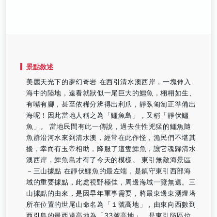
景點敘述
美麗天光下的夢幻奇岩 在西引清水澳西岸，一塊伸入
海中的陸地，遠看就狀似一尾巨大的鱷魚，栩栩如生、
有嘴有腳，甚至依稀分辨得出利爪，靜臥匍匐正準備出
海呢！因此當地人稱之為「鱷魚島」，又稱「靜伏鱷
魚」。 當地民間有此一傳說，過去生性兇猛的鱷魚隨
魚群沿河水來到清水澳，經常在此作怪，漁民們不堪其
擾，幸而有玉帝相助，降服了這隻鱷魚，讓它魂歸清水
澳西岸，鱷魚島才有了今天的模樣。 東引無敵海景區
－三山據點 在靜伏鱷魚的最左端，是鎮守東引西部海
域的重要據點，此處視野極佳，周邊海域一覽無遺。三
山據點的由來，是因早年軍事需要，將最東邊東湧燈塔
所在位置的世尾山命名為「１號高地」，由東向西數到
西引島的最西邊高地為「33號高地」，是東引防區位