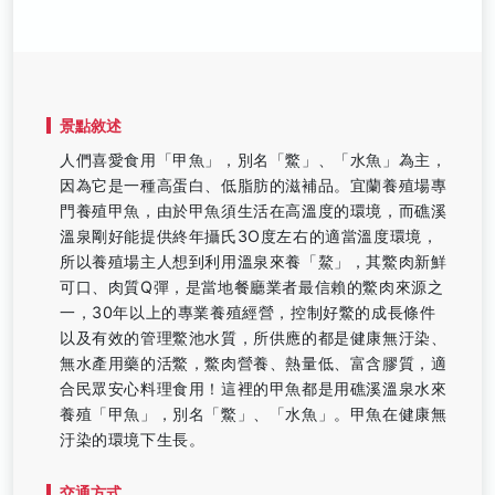
景點敘述
人們喜愛食用「甲魚」，別名「鱉」、「水魚」為主，
因為它是一種高蛋白、低脂肪的滋補品。宜蘭養殖場專
門養殖甲魚，由於甲魚須生活在高溫度的環境，而礁溪
溫泉剛好能提供終年攝氏3O度左右的適當溫度環境，
所以養殖場主人想到利用溫泉來養「鰲」，其鱉肉新鮮
可口、肉質Q彈，是當地餐廳業者最信賴的鱉肉來源之
一，30年以上的專業養殖經營，控制好鱉的成長條件
以及有效的管理鱉池水質，所供應的都是健康無汙染、
無水產用藥的活鱉，鱉肉營養、熱量低、富含膠質，適
合民眾安心料理食用！這裡的甲魚都是用礁溪溫泉水來
養殖「甲魚」，別名「鱉」、「水魚」。甲魚在健康無
汙染的環境下生長。
交通方式