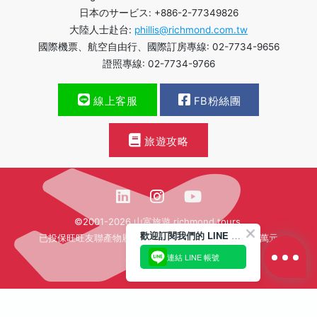
日本のサービス: +886-2-77349826
大陸人士赴台:
phillis@richmond.com.tw
國際機票、航空自由行、國際訂房專線: 02-7734-9656
證照專線: 02-7734-9766
線上客服
FB粉絲團
旅遊攻略
©2001-2026 山富旅遊 richmond tours.
歡迎訂閱我們的 LINE 官方帳號
已投保旺旺友聯產物履約保證保險新台幣壹億貳仟肆佰萬元
連結 LINE 帳號
繁體中文