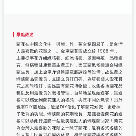
景點敘述
蘭花在中國文化中，與梅、竹、菊合稱四君子，是台灣
人最喜歡的花類之一。金車蘭花園成立於 1988 年，
主要從事花卉組織培養、細胞培養、基因轉殖、品種選
育、無病毒健康種苗生產工作，因宜蘭氣候極適合蝴蝶
蘭生長，加上金車斥資興建電腦調控等設備，故生產之
蝴蝶蘭品質優良，且建立良好口碑。為培養國人愛花賞
花之高尚嗜好，園區設有蘭花博物館，收集各地蘭花品
種以及用最優良的栽培管理，自然地呈現給遊客，讓遊
客可以感受到蘭花迷人的姿態、與眾不同的氣質！另外
也有DIY體驗區，透過DIY活動了解蘭花知識，更發揮
了教育的功能。蝴蝶蘭的花期較長，建議喜愛蘭花的遊
客可以趁此行選購一盆最美麗動人的蝴蝶蘭回家！蘭花
為台灣人最喜歡的花類之一除了蘭花，還有各式各樣的
仙人掌！民眾可在園內休息，感受被蘭花與各式各樣的