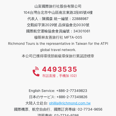
山富國際旅行社股份有限公司
104台灣台北市中山區南京東路2段85號4樓
代表人：陳國森 統一編號：22888987
交觀綜字第2029號 品保協會北0030號
國際航空運輸協會會員編號：34301061
穆斯林友善旅行社 MFTA-005
Richmond Tours is the representative in Taiwan for the ATPI
global travel network.
本公司已獲得環境部銀級環保旅行業認證標章
4493535
市話直撥，手機加 (02)
English Service: +886-2-77349823
日本のサービス: +886-2-77349826
大陸人士赴台:
phillis@richmond.com.tw
國際機票、航空自由行、國際訂房專線: 02-7734-9656
證照專線: 02-7734-9766