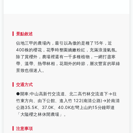
景點敘述
佔地三甲的農場內，最引以為傲的是種了15年，近
400株的櫻花，花季時整園嬌嫩粉紅，充滿浪漫氣氛。
除了賞櫻外，農場裡還有一千多種植物，一網打盡寒
帶、溫帶、熱帶林相，花期外的時節，層次豐富的翠綠
景致也很迷人。
交通方式
●開車:中山高新竹交流道、北二高竹林交流道下→往
竹東方向、由下公館、進入竹 122(南清公路)→於南清
公路35.5K、37.0K、40.0K右彎上山約15分鐘即達
「大隘櫻之林休閒農場」。
注意事項