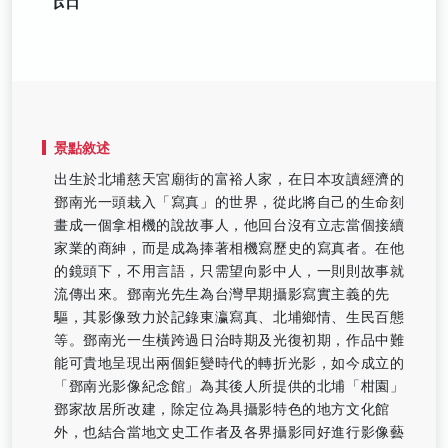
景點敘述
出生於北埔慈天宮廟街的富裕人家，在日本攻讀經濟的
鄧南光一頭栽入「寫真」的世界，從此將自己的生命刻
畫成一個拿相機的說故事人，他回台沒有立志當個接續
家業的商紳，而是成為捧著相機寫歷史的寫真者。在他
的鏡頭下，不用言語，只需望向影中人，一則則故事就
流傳出來。鄧南光先生為台灣早期攝影寫實主義的先
驅，其影像致力於記錄東瀛寫真、北埔鄉情、生民百態
等。鄧南光一生橫跨過日治時期及光復初期，作品中難
能可貴地呈現出兩個鉅變時代的轉折光影，如今成立的
「鄧南光影像紀念館」為其後人所提供的北埔「柑園」
鄧家故居所改建，除定位為具攝影特色的地方文化館
外，也結合當地文史工作者及各界攝影同好進行影像藝