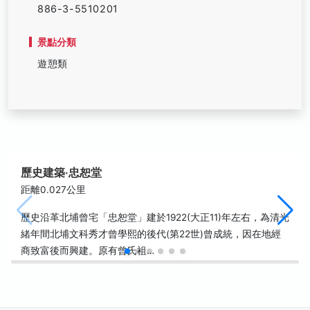
886-3-5510201
景點分類
遊憩類
歷史建築‧忠恕堂
距離0.027公里
歷史沿革北埔曾宅「忠恕堂」建於1922(大正11)年左右，為清光
緒年間北埔文科秀才曾學熙的後代(第22世)曾成統，因在地經
商致富後而興建。原有曾氏祖…