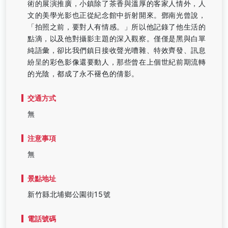
術的展演推廣，小鎮除了茶香與溫厚的客家人情外，人
文的美學光影也正從紀念館中折射開來。鄧南光曾說，
「拍照之前，要對人有情感。」所以他記錄了他生活的
點滴，以及他對攝影主題的深入觀察。僅僅是黑與白單
純語彙，卻比我們鎮日接收聲光嘈雜、特效齊發、訊息
紛呈的彩色影像還要動人，那些曾在上個世紀前期流轉
的光陰，都成了永不褪色的倩影。
交通方式
無
注意事項
無
景點地址
新竹縣北埔鄉公園街15號
電話號碼