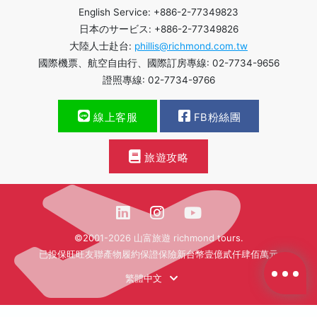
English Service: +886-2-77349823
日本のサービス: +886-2-77349826
大陸人士赴台:
phillis@richmond.com.tw
國際機票、航空自由行、國際訂房專線: 02-7734-9656
證照專線: 02-7734-9766
線上客服
FB粉絲團
旅遊攻略
©2001-2026 山富旅遊 richmond tours.
已投保旺旺友聯產物履約保證保險新台幣壹億貳仟肆佰萬元
繁體中文