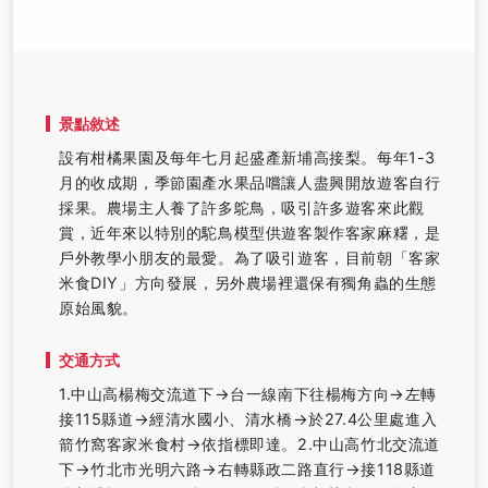
景點敘述
設有柑橘果園及每年七月起盛產新埔高接梨。每年1-3
月的收成期，季節園產水果品嚐讓人盡興開放遊客自行
採果。農場主人養了許多鴕鳥，吸引許多遊客來此觀
賞，近年來以特別的駝鳥模型供遊客製作客家麻糬，是
戶外教學小朋友的最愛。為了吸引遊客，目前朝「客家
米食DIY」方向發展，另外農場裡還保有獨角蟲的生態
原始風貌。
交通方式
1.中山高楊梅交流道下→台一線南下往楊梅方向→左轉
接115縣道→經清水國小、清水橋→於27.4公里處進入
箭竹窩客家米食村→依指標即達。2.中山高竹北交流道
下→竹北市光明六路→右轉縣政二路直行→接118縣道