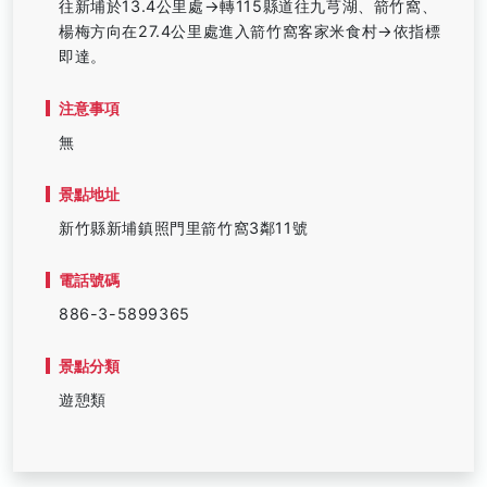
往新埔於13.4公里處→轉115縣道往九芎湖、箭竹窩、
楊梅方向在27.4公里處進入箭竹窩客家米食村→依指標
即達。
注意事項
無
景點地址
新竹縣新埔鎮照門里箭竹窩3鄰11號
電話號碼
886-3-5899365
景點分類
遊憩類