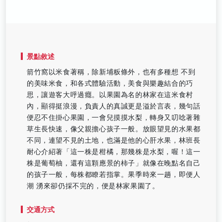
景點敘述
箭竹窩以米食著稱，除新埔粄條外，也有多種想 不到
的美味米食，和各式體驗活動，美食與樂趣結合的巧
思，讓遊客大呼過癮。以果園為名的林家在這米食村
內，顯得挺浪漫，負責人的真誠更是溢於言表，幾句話
便忍不住掛心果園，一會兒摸摸水梨，轉身又叨唸著雜
草生長快速，像父親擔心孩子一般。放眼望見的水果都
不同，連望不見的土地，也滿是他的心肝水果，林班長
耐心介紹著「這一株是柑橘，那幾株是水梨，喔！這一
株是葡萄柚，還有這顆應景的柿子」就像在晚點名自己
的孩子一般，每株都瞭若指掌。果季時來一趟，即便人
潮 湧來卻仍採不完的，便是林家果園了。
交通方式