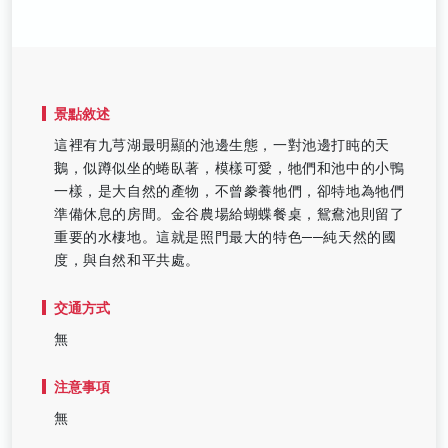
景點敘述
這裡有九芎湖最明顯的池邊生態，一對池邊打盹的天
鵝，似蹲似坐的蜷臥著，模樣可愛，牠們和池中的小鴨
一樣，是大自然的產物，不曾豢養牠們，卻特地為牠們
準備休息的房間。金谷農場給蝴蝶餐桌，鴛鴦池則留了
重要的水棲地。這就是照門最大的特色──純天然的國
度，與自然和平共處。
交通方式
無
注意事項
無