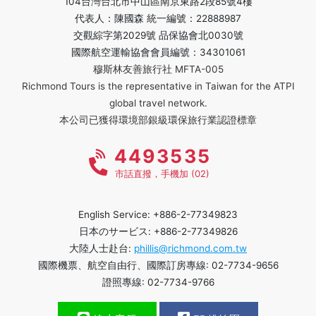
104台灣台北市中山區南京東路2段85號4樓
代表人：陳國森 統一編號：22888987
交觀綜字第2029號 品保協會北0030號
國際航空運輸協會會員編號：34301061
穆斯林友善旅行社 MFTA-005
Richmond Tours is the representative in Taiwan for the ATPI
global travel network.
本公司已獲得環境部銀級環保旅行業認證標章
4493535
市話直撥，手機加 (02)
English Service: +886-2-77349823
日本のサービス: +886-2-77349826
大陸人士赴台:
phillis@richmond.com.tw
國際機票、航空自由行、國際訂房專線: 02-7734-9656
證照專線: 02-7734-9766