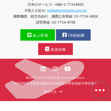
日本のサービス: +886-2-77349826
大陸人士赴台:
phillis@richmond.com.tw
國際機票、航空自由行、國際訂房專線: 02-7734-9656
證照專線: 02-7734-9766
線上客服
FB粉絲團
旅遊攻略
©2001-2026 山富旅遊 richmond tours.
已投保旺旺友聯產物履約保證保險新台幣壹億貳仟肆佰萬元
繁體中文