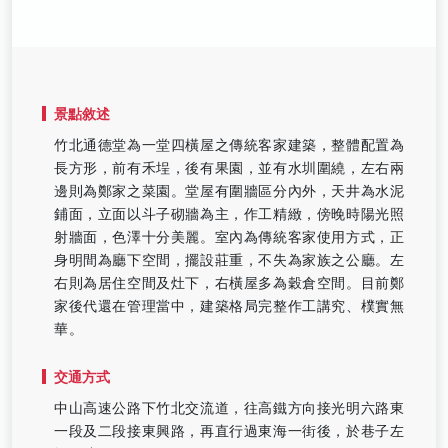
景點敘述
竹北通德堂為一堂四橫屋之傳統客家建築，整體配置為
長方形，前有禾埕，後有果園，並有水圳圍繞，左右兩
邊則為鄭家之菜園。堂屋有圍牆區分內外，天井為水泥
鋪面，立面以斗子砌牆為主，作工精緻，傍晚時陽光照
射牆面，色澤十分美麗。室內為傳統客家使用方式，正
身明間為廳下空間，擺設莊重，不失為家族之公廳。左
右則為居住空間及灶下，右橫屋多為穀倉空間。目前鄭
家後代還在管理當中，建築格局完整作工講究、樸實無
華。
交通方式
中山高速公路下竹北交流道，往高鐵方向接光明六路東
一段及二段接東興路，再直行過東海一街後，於巷子左