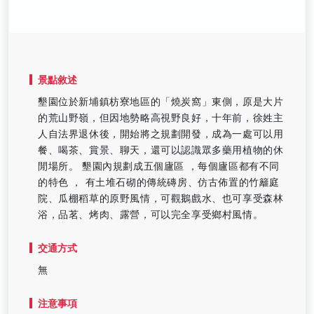
景點敘述
墾園位於新埔鎮枋寮地區的「燒炭窩」東側，原是大片
的荒山野嶺，但因地勢略高視野良好，十年前，徐姓主
人自法界退休後，開始將之規劃開發，成為一處可以用
餐、喝茶、賞景、聊天，還可以認識眾多藥用植物的休
閒場所。 墾園內規劃成五個廬區 ，每個廬區都有不同
的特色 ， 有土堆石砌的傳統磚房、仿古佈置的竹籬庭
院、瓜棚稻草的原野風情，可觀鵝戲水、也可享受森林
浴，品茗、烤肉、露營，可以完全享受鄉村風情。
交通方式
無
注意事項