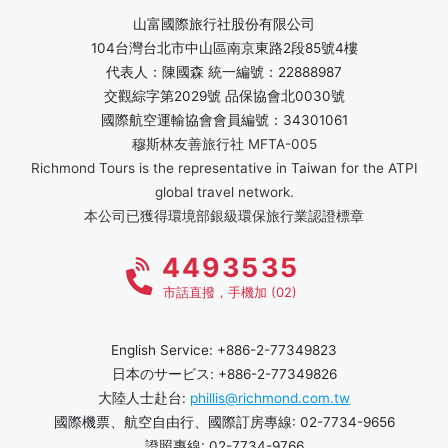
山富國際旅行社股份有限公司
104台灣台北市中山區南京東路2段85號4樓
代表人：陳國森 統一編號：22888987
交觀綜字第2029號 品保協會北0030號
國際航空運輸協會會員編號：34301061
穆斯林友善旅行社 MFTA-005
Richmond Tours is the representative in Taiwan for the ATPI
global travel network.
本公司已獲得環境部銀級環保旅行業認證標章
4493535
市話直撥，手機加 (02)
English Service: +886-2-77349823
日本のサービス: +886-2-77349826
大陸人士赴台:
phillis@richmond.com.tw
國際機票、航空自由行、國際訂房專線: 02-7734-9656
證照專線: 02-7734-9766