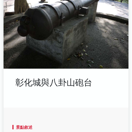
彰化城與八卦山砲台
景點敘述