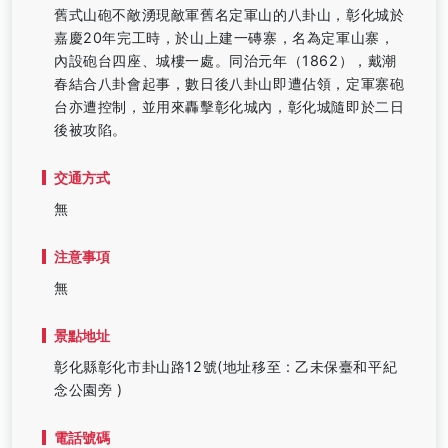
舊式山砲不敵湧現敵軍舊名定軍山的八卦山，彰化城於
嘉慶20年完工時，於山上建一磚寨，名為定軍山寨，
內設砲台四座、城樓一處。同治元年（1862），戴潮
春結合八卦會起事，數日後八卦山即遭佔領，定軍寨砲
台亦遭控制，並用來轟擊彰化城內，彰化城隨即於二日
後被攻陷。
交通方式
無
注意事項
無
景點地址
彰化縣彰化市卦山路12號(地址移至 : 乙未保臺和平紀
念公園旁 )
電話號碼