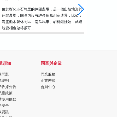
位於彰化市石牌里的休閒農場，是一個山坡地形的
本園區以
休閒農場，園區內設有許多歐風創意造景，比如：
活、生態
海盜船木製休閒區、南瓜馬車、胡桃鉗娃娃，就連
垃圾桶也做得很可…
購須知
同業與企業
見問題
同業服務
購說明
企業差旅
子收據公告
會員中心
私權政策
站使用條款
易安全
款資訊