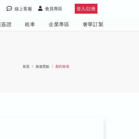
線上客服
會員專區
登入/註冊
照簽證
租車
企業專區
奢華訂製
首頁
旅遊景點
顏氏牧場