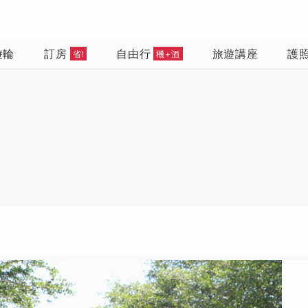
遊輪
訂房
自由行
旅遊講座
護
省!
機+酒