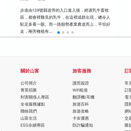
步道由139號縣道旁的入口進入後，經過乳牛畜牧
區，都會裡難見的乳牛，在這裡成群出現，總令人
駐足多看一眼。而一路順勢產業農道而上，平坦好
走，兩旁種植有…
關於山富
旅客服務
訂
公司簡介
護照簽證
常
菁英招募
Wifi租借
訂
利害關係人專區
翻譯機/耳機
電
全省服務據點
旅遊百科
隱
聯絡我們
旅遊攻略
網
山富生活
卡友優惠
交
ESG永續專區
防詐騙通知
匯