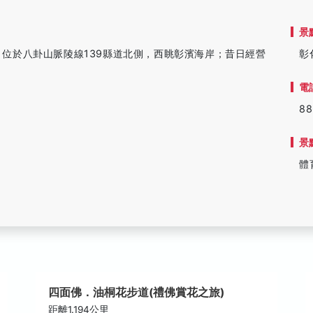
景
頃，位於八卦山脈陵線139縣道北側，西眺彰濱海岸；昔日經營
彰
電
88
景
體
四面佛．油桐花步道(禮佛賞花之旅)
距離1.194公里