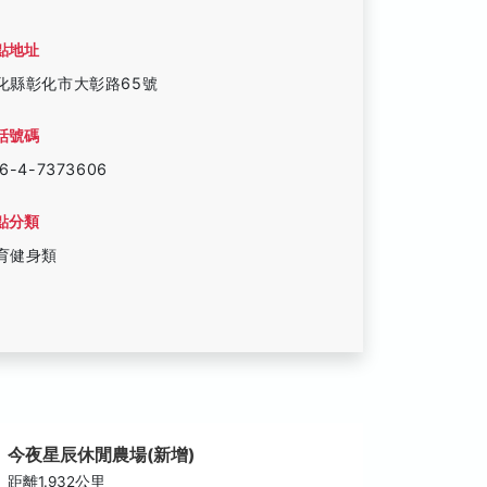
點地址
化縣彰化市大彰路65號
話號碼
6-4-7373606
點分類
育健身類
今夜星辰休閒農場(新增)
八卦山
距離1.932公里
距離2.6