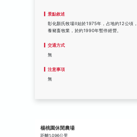
景點敘述
彰化顏氏牧場II始於1975年，占地約12公
養豬畜牧業，於約1990年暫停經營。
交通方式
無
注意事項
無
楊桃園休閒農場
距離1.096公里