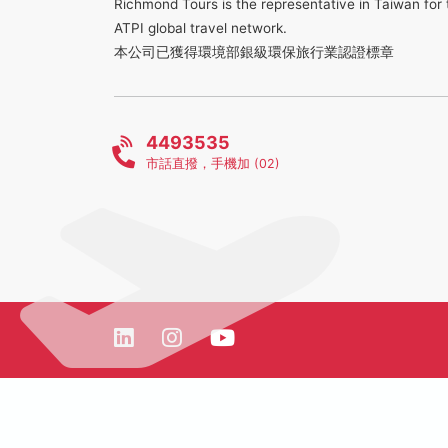
Richmond Tours is the representative in Taiwan for 
ATPI global travel network.
本公司已獲得環境部銀級環保旅行業認證標章
4493535
市話直撥，手機加 (02)