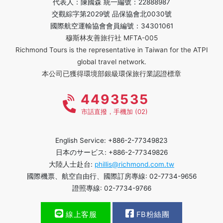
代表人：陳國森 統一編號：22888987
交觀綜字第2029號 品保協會北0030號
國際航空運輸協會會員編號：34301061
穆斯林友善旅行社 MFTA-005
Richmond Tours is the representative in Taiwan for the ATPI
global travel network.
本公司已獲得環境部銀級環保旅行業認證標章
4493535
市話直撥，手機加 (02)
English Service: +886-2-77349823
日本のサービス: +886-2-77349826
大陸人士赴台:
phillis@richmond.com.tw
國際機票、航空自由行、國際訂房專線: 02-7734-9656
證照專線: 02-7734-9766
線上客服
FB粉絲團