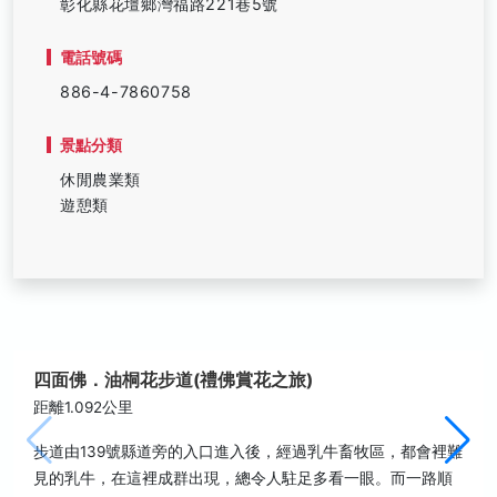
彰化縣花壇鄉灣福路221巷5號
電話號碼
886-4-7860758
景點分類
休閒農業類
遊憩類
四面佛．油桐花步道(禮佛賞花之旅)
距離1.092公里
步道由139號縣道旁的入口進入後，經過乳牛畜牧區，都會裡難
見的乳牛，在這裡成群出現，總令人駐足多看一眼。而一路順