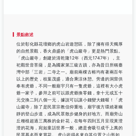
景點敘述
位於彰化縣花壇鄉的虎山岩遊憩區，除了擁有得天獨厚
的自然景觀，香火鼎盛的「虎山巖寺」更是熱門景點。
「虎山巖寺」創建於清乾隆12年（西元1747年），主
祀觀世音菩薩，是為國家第三級古蹟，亦為昔日所稱臺
灣中部「三岩」二寺之一。廟前兩棵古榕均有著兩百年
以上的歷史，枝葉茂盛，適合乘涼休憩。旁邊的洞窟供
奉有虎爺，不同一般廟宇只有一隻虎爺，這裡有大小虎
爺一家子，參拜之前可以跟虎爺換零錢，拿十元或五十
元交換二到八個一元，據說可以讓小錢變大錢喔！「虎
山巖寺」除了是民眾宗教信仰重地，廟宇後方環繞著幽
靜的登山步道，成為民眾散步健身的好地方。而廟旁山
丘種植超過三萬株的金針花，在每年四到五月呈現黃澄
澄的花海，宛如童話世界一般，總是會吸引成千上萬的
民眾慕名而來賞花。 虎山岩得名來自其位置之山形如