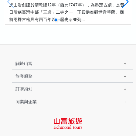
虎山岩創建於清乾隆12年（西元1747年），為縣定古蹟，是昔
日所稱臺灣中部「三岩」二寺之一，正殿供奉觀世音菩薩。廟
前兩棵古榕具有兩百年以上歷史，並列…
關於山富
旅客服務
訂購須知
同業與企業