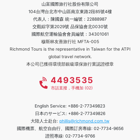
山富國際旅行社股份有限公司
104台灣台北市中山區南京東路2段85號4樓
代表人：陳國森 統一編號：22888987
交觀綜字第2029號 品保協會北0030號
國際航空運輸協會會員編號：34301061
穆斯林友善旅行社 MFTA-005
Richmond Tours is the representative in Taiwan for the ATPI
global travel network.
本公司已獲得環境部銀級環保旅行業認證標章
4493535
市話直撥，手機加 (02)
English Service: +886-2-77349823
日本のサービス: +886-2-77349826
大陸人士赴台:
phillis@richmond.com.tw
國際機票、航空自由行、國際訂房專線: 02-7734-9656
證照專線: 02-7734-9766