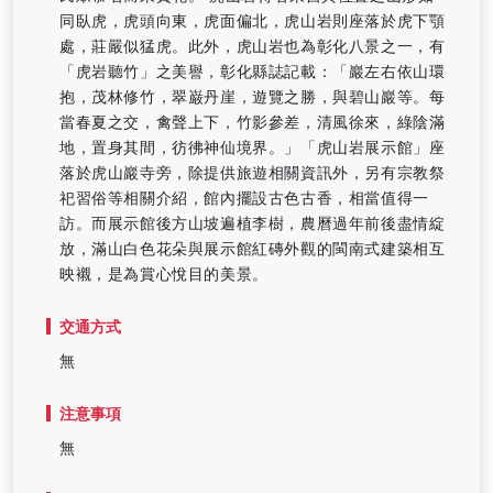
同臥虎，虎頭向東，虎面偏北，虎山岩則座落於虎下顎
處，莊嚴似猛虎。此外，虎山岩也為彰化八景之一，有
「虎岩聽竹」之美譽，彰化縣誌記載：「巖左右依山環
抱，茂林修竹，翠巌丹崖，遊覽之勝，與碧山巖等。每
當春夏之交，禽聲上下，竹影參差，清風徐來，綠陰滿
地，置身其間，彷彿神仙境界。」「虎山岩展示館」座
落於虎山巖寺旁，除提供旅遊相關資訊外，另有宗教祭
祀習俗等相關介紹，館內擺設古色古香，相當值得一
訪。而展示館後方山坡遍植李樹，農曆過年前後盡情綻
放，滿山白色花朵與展示館紅磚外觀的閩南式建築相互
映襯，是為賞心悅目的美景。
交通方式
無
注意事項
無