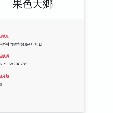
果色天鄉
點地址
林縣林內鄉和興路41-10號
話號碼
6-9-58998785
點分類
他