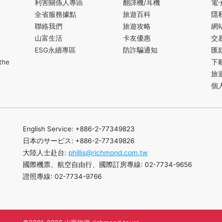
利害關係人專區
翻譯機/耳機
電
全省服務據點
旅遊百科
隱
聯絡我們
旅遊攻略
網
山富生活
卡友優惠
交
ESG永續專區
防詐騙通知
匯
the
下
旅
個
English Service: +886-2-77349823
日本のサービス: +886-2-77349826
大陸人士赴台:
phillis@richmond.com.tw
國際機票、航空自由行、國際訂房專線: 02-7734-9656
證照專線: 02-7734-9766