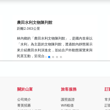
農田水利文物陳列館
距離2.063公里
林內鄉的「農田水利文物陳列館」，是國內首座以
「水利」為主題的文物陳列館，透過館內靜態展示
來介紹農田水利演進史，並結合戶外動態展覽來與
民眾互動，呈現台…
關於山富
旅客服務
訂
公司簡介
護照簽證
常
菁英招募
Wifi租借
訂