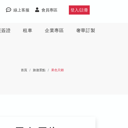
線上客服
會員專區
登入/註冊
照簽證
租車
企業專區
奢華訂製
首頁
旅遊景點
果色天鄉