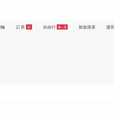
遊輪
訂房
自由行
旅遊講座
護
省!
機+酒