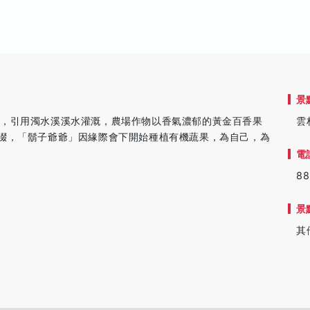
景
旁，引用濁水溪溪水灌溉，農場作物以香氣濃郁的黃金百香果
雲
綴，「鬍子爺爺」因緣際會下開始種植有機蔬果，為自己，為
電
88
景
其