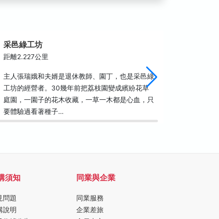
采邑綠工坊
圓明禪
距離2.227公里
距離2.7
主人張瑞娥和夫婿是退休教師、園丁，也是采邑綠
成立超過
工坊的經營者。30幾年前把荔枝園變成繽紛花草
細琢才逐
庭園，一園子的花木收藏，一草一木都是心血，只
建築中樸
要體驗過看著種子…
而成，優
購須知
同業與企業
見問題
同業服務
購說明
企業差旅